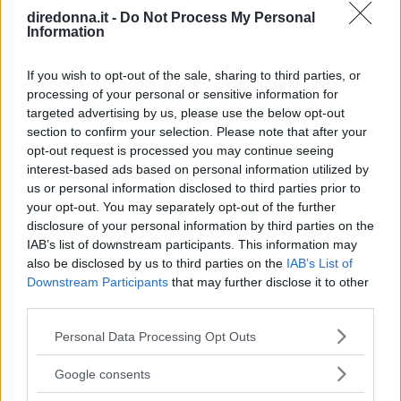
diredonna.it -
Do Not Process My Personal
Information
If you wish to opt-out of the sale, sharing to third parties, or
processing of your personal or sensitive information for
targeted advertising by us, please use the below opt-out
section to confirm your selection. Please note that after your
opt-out request is processed you may continue seeing
interest-based ads based on personal information utilized by
ATTUALITÀ
us or personal information disclosed to third parties prior to
Dall'asilo all'università, la
your opt-out. You may separately opt-out of the further
disclosure of your personal information by third parties on the
tecnologia sta ridisegnando il
IAB’s list of downstream participants. This information may
also be disclosed by us to third parties on the
IAB’s List of
processo educativo
Downstream Participants
that may further disclose it to other
third parties.
Il progresso tecnologico ha un andamento che si ripete
Please note that this website/app uses one or more Google
secondo criteri simili: c'è sempre un momento ben preciso
Personal Data Processing Opt Outs
services and may gather and store information including but
in cui un'innovazione smette di essere soltanto una
not limited to your visit or usage behaviour. You may click to
Google consents
tendenza e diventa un pilastro della società.
grant or deny consent to Google and its third-party tags to
REDAZIONE DIREDONNA