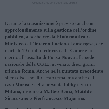
Continua a leggere dopo la pubblicità
Durante la
trasmissione
è previsto anche un
approfondimento
sulla
gestione
dell’
ordine
pubblico
, a poche ore dall
’informativa
del
Ministro
dell’
interno Luciana Lamorgese
, che
martedì 19 ottobre
riferirà
alle
Camere
in
merito all’
assalto
di
Forza Nuova
alla
sede
nazionale della
CGIL,
avvenuto dieci giorni
prima a
Roma.
Anche nella
puntata precedente
si era discusso di questo tema, ma anche del
caso
Morisi
e della presunta
lobby
nera di
Milano,
insieme a
Matteo Renzi, Matilde
Siracusano
e
Pierfrancesco Majorino.