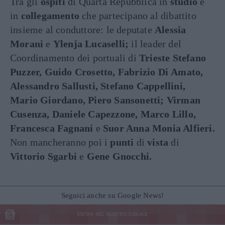
Tra gli
ospiti
di Quarta Repubblica in
studio
e
in
collegamento
che partecipano al dibattito
insieme al conduttore: le deputate
Alessia
Morani
e
Ylenja Lucaselli;
il leader del
Coordinamento dei portuali di
Trieste Stefano
Puzzer, Guido Crosetto, Fabrizio
Di
Amato,
Alessandro Sallusti, Stefano Cappellini,
Mario Giordano, Piero Sansonetti; Virman
Cusenza, Daniele Capezzone, Marco Lillo,
Francesca Fagnani
e
Suor Anna Monia Alfieri.
Non mancheranno poi i
punti
di
vista
di
Vittorio Sgarbi
e
Gene Gnocchi.
Seguici anche su Google News!
ENTRA NEL NOSTRO CANALE