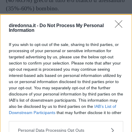
(40%65%) greco di tufo e/o bianco d’alessandro
(35%-60%) bombino.
Articolo originale pubblicato il 30 aprile 2012
diredonna.it -
Do Not Process My Personal
Information
Seguici anche su Google News!
If you wish to opt-out of the sale, sharing to third parties, or
ENTRA NEL NOSTRO CANALE
processing of your personal or sensitive information for
targeted advertising by us, please use the below opt-out
section to confirm your selection. Please note that after your
CONDIVIDI SU
CONDIVIDI SU
CONDIVIDI SU
FACEBOOK
TWITTER
WHATSAPP
opt-out request is processed you may continue seeing
interest-based ads based on personal information utilized by
Ultime News
us or personal information disclosed to third parties prior to
your opt-out. You may separately opt-out of the further
disclosure of your personal information by third parties on the
Le 10 più belle frasi dei The Oasis, che ora
IAB’s list of downstream participants. This information may
possiamo tornare a sentire live
also be disclosed by us to third parties on the
IAB’s List of
Fatti notare! Le frasi per stati WhatsApp che
Downstream Participants
that may further disclose it to other
third parties.
tutti commenteranno
11 frasi di Papa Leone XIV, pronunciate quando
Please note that this website/app uses one or more Google
Personal Data Processing Opt Outs