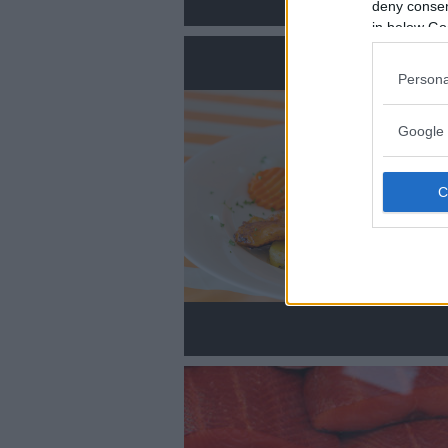
deny consent
in below Go
Persona
Google 