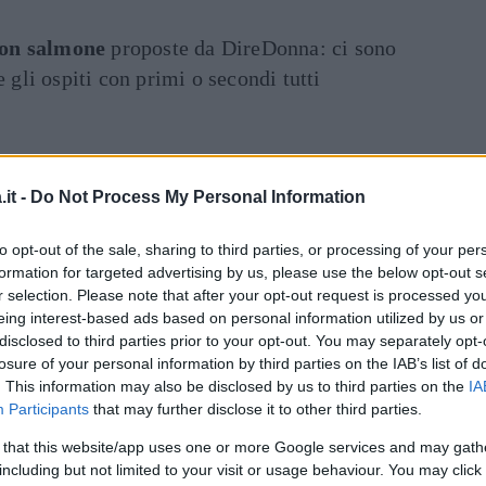
on salmone
proposte da DireDonna: ci sono
e gli ospiti con primi o secondi tutti
RICETTE
it -
Do Not Process My Personal Information
Come cucinare il
to opt-out of the sale, sharing to third parties, or processing of your per
salmone fresco: 10 idee
formation for targeted advertising by us, please use the below opt-out s
r selection. Please note that after your opt-out request is processed y
facili
eing interest-based ads based on personal information utilized by us or
disclosed to third parties prior to your opt-out. You may separately opt-
Intero o a tranci, con secondi al forno, in
losure of your personal information by third parties on the IAB’s list of
padella o alla griglia, per primi con la pasta
. This information may also be disclosed by us to third parties on the
IA
o come piatto unico.
Participants
that may further disclose it to other third parties.
ELEONORA D'UFFIZI
 that this website/app uses one or more Google services and may gath
including but not limited to your visit or usage behaviour. You may click 