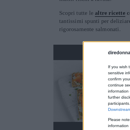
Scopri tutte le
altre ricette
c
tantissimi spunti per deliziar
rigorosamente salmonati.
diredonna.
If you wish 
sensitive in
confirm you
continue se
information 
further disc
participants
Downstream 
Please note
information 