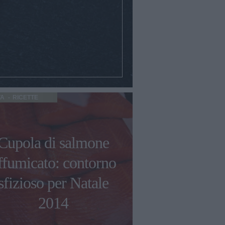
TA
RICETTE
Cupola di salmone
ffumicato: contorno
sfizioso per Natale
2014