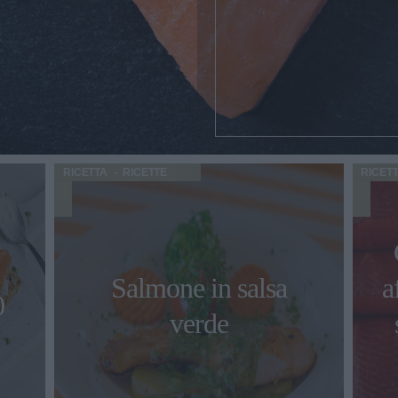
RICETTA
RICETTE
RICET
Salmone in salsa
a
0
verde