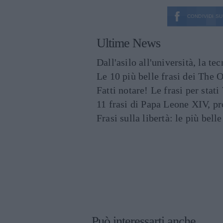
CONDIVIDI SU
Ultime News
Dall'asilo all'università, la t
Le 10 più belle frasi dei The O
Fatti notare! Le frasi per st
11 frasi di Papa Leone XIV, p
Frasi sulla libertà: le più bell
Può interessarti anche