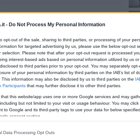
ti
it -
Do Not Process My Personal Information
ossono mancare tavolini, mensole e
to opt-out of the sale, sharing to third parties, or processing of your per
tmosfera rilassante ed effetti cromatici.
formation for targeted advertising by us, please use the below opt-out s
r selection. Please note that after your opt-out request is processed y
si possono inserire dei piccoli mobili, con
eing interest-based ads based on personal information utilized by us or
 rendere ordinato l’ambiente.
disclosed to third parties prior to your opt-out. You may separately opt-
losure of your personal information by third parties on the IAB’s list of
. This information may also be disclosed by us to third parties on the
IA
anzo
gli accessori sono essenziali per
Participants
that may further disclose it to other third parties.
li arredi: portabottiglie eleganti per
 that this website/app uses one or more Google services and may gath
 giusta posizione, ma anche carrelli
including but not limited to your visit or usage behaviour. You may click 
are comodamente i piatti da un punto
 to Google and its third-party tags to use your data for below specifi
ogle consent section.
o un appendiabiti di design per
l Data Processing Opt Outs