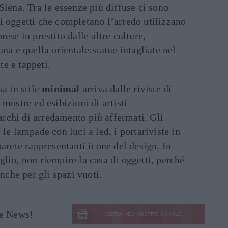
Siena. Tra le essenze più diffuse ci sono
i oggetti che completano l’arredo utilizzano
rese in prestito dalle altre culture,
ana e quella orientale:statue intagliate nel
e e tappeti.
a in stile
minimal
arriva dalle riviste di
 mostre ed esibizioni di artisti
rchi di arredamento più affermati. Gli
 le lampade con luci a led, i portariviste in
parete rappresentanti icone del design. In
glio, non riempire la casa di oggetti, perché
anche per gli spazi vuoti.
le News!
ENTRA NEL NOSTRO CANALE