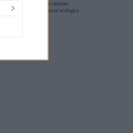
una scelta vincente,
economica ed ecologica
per casa