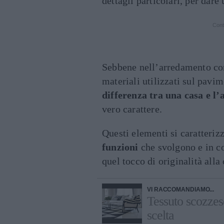
dettagli particolari, per dare
Cont
Sebbene nell’arredamento cont
materiali utilizzati sul pavi
differenza tra una casa e l’
vero carattere.
Questi elementi si caratteriz
funzioni
che svolgono e in co
quel tocco di originalità alla 
VI RACCOMANDIAMO...
Tessuto scozzese
scelta