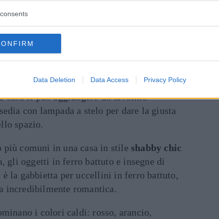
consents
o un set da utilizzare per raccogliere i nostri
ome il portasapone e il porta asciugamani.
CONFIRM
ollocati in punti strategici, dove si vuole
Data Deletion
Data Access
Privacy Policy
a casa si può aggiungere un tavolino
sedia con lampada a stelo per dare la giusta
llo spazio.
 più comuni in una casa in stile
shabby chic
, gli oggetti in ferro battuto e insegne di
è la gabbietta per uccellini in ferro battuto,
a incredibilmente romantica.
minano i colori caldi: rosso, arancio,