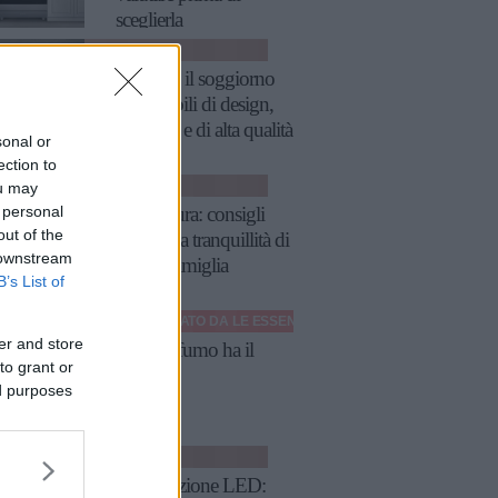
sceglierla
ARREDARE
Arredare il soggiorno
con mobili di design,
moderni e di alta qualità
sonal or
ection to
CASA
ou may
 personal
Casa sicura: consigli
out of the
utili per la tranquillità di
 downstream
tutta la famiglia
B’s List of
SPONSORIZZATO DA
LE ESSENZE DI ELDA
er and store
Che profumo ha il
to grant or
Natale?
ed purposes
ARREDARE
Illuminazione LED: