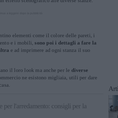
 un effetto scenografico alle diverse stanze.
inua a leggere dopo la pubblicità
ino elementi come il colore delle pareti, i
mento e i mobili,
sono poi i dettagli a fare la
altra
e ad imprimere ad ogni stanza il suo
zano il loro look ma anche per le
diverse
mmercio ne esistono migliaia, utili per dare
casa.
Art
 per l'arredamento: consigli per la