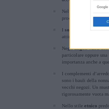
Google 
Nel
bagno
sarà d’effett
prodotti e accessori, c
I
soprammobili
vanno c
attirare l’attenzione.
Negli
angoli vuoti
dell
particolare oppure una 
importanza anche a que
I complementi d’arredo
sono i bauli della nonna
vecchi negozi. Un must 
rigorosamente vuota m
Nello stile
etnico
predo