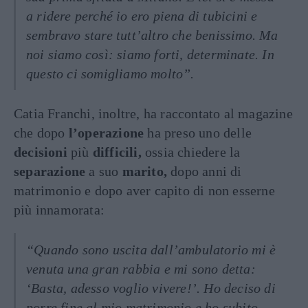
a ridere perché io ero piena di tubicini e
sembravo stare tutt’altro che benissimo. Ma
noi siamo così: siamo forti, determinate. In
questo ci somigliamo molto”.
Catia Franchi, inoltre, ha raccontato al magazine
che dopo
l’operazione
ha preso uno delle
decisioni
più
difficili,
ossia chiedere la
separazione
a suo
marito,
dopo anni di
matrimonio e dopo aver capito di non esserne
più innamorata:
“Quando sono uscita dall’ambulatorio mi è
venuta una gran rabbia e mi sono detta:
‘Basta, adesso voglio vivere!’. Ho deciso di
porre fine al mio matrimonio e ho subito