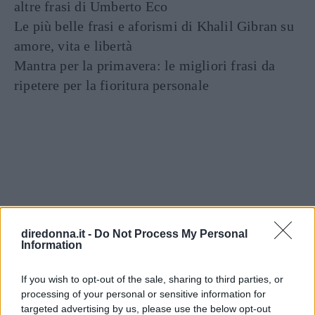
altre frasi di Umberto Eco
Le più belle frasi e aforismi di Khalil Gibran su
amore, vita e libertà
Mantra per la primavera: le migliori frasi da
ripetere per la fioritura personale
Articoli
a tema
diredonna.it -
Do Not Process My Personal
Information
If you wish to opt-out of the sale, sharing to third parties, or
processing of your personal or sensitive information for
targeted advertising by us, please use the below opt-out