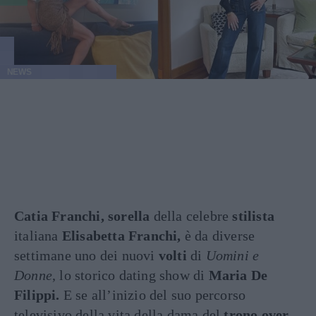
NEWS
Catia Franchi, sorella
della celebre
stilista
italiana
Elisabetta Franchi,
è da diverse
settimane uno dei nuovi
volti
di
Uomini e
Donne
, lo storico dating show di
Maria De
Filippi.
E se all’inizio del suo percorso
televisivo della vita della dama del
trono over,