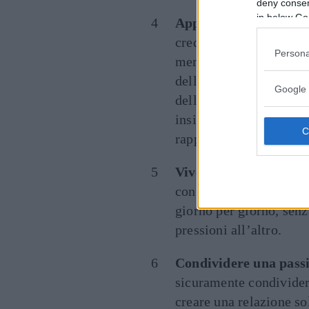
deny consent
in below Go
Apprezzare i piccoli g
credere che il grande a
Persona
memorabili come accade
dell’innamoramento, al
Google 
delle piccole cose, dei
insignificanti ma che so
rapporto.
Vivere giorno per gio
con aspettative troppo 
giorno per giorno, senz
pressioni all’altro.
Condividere una pass
sicuramente condivider
creare una relazione so