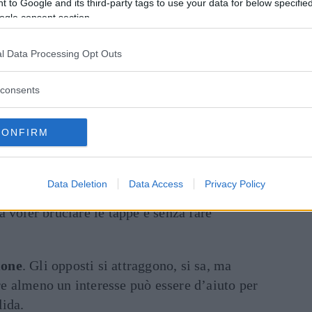
 to Google and its third-party tags to use your data for below specifi
ogle consent section.
esti
. Un errore molto comune è quello di
more sia fatto di gesti eclatanti e di momenti
l Data Processing Opt Outs
 nei film. Passata la prima fase
 contrario, è importante sapere godere anche
consents
 gesti quotidiani apparentemente
no in realtà la chiave per rafforzare il
CONFIRM
rno
. Altro errore classico è quello di partire
Data Deletion
Data Access
Privacy Policy
alte per il futuro. Meglio imparare a vivere
a voler bruciare le tappe e senza fare
ione
. Gli opposti si attraggono, si sa, ma
e almeno un interesse può essere d’aiuto per
lida.