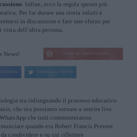
scussione
. Infine, ecco la regola spesso più
pratica. Per far durare una storia infatti è
ettersi in discussione e fare uno sforzo per
 vista dell’altra persona.
le News!
ENTRA NEL NOSTRO CANALE
FACEBOOK
CONDIVIDI SU
TWITTER
ecnologia sta ridisegnando il processo educativo
asis, che ora possiamo tornare a sentire live
ati WhatsApp che tutti commenteranno
ronunciate quando era Robert Francis Prevost
e da condividere e su cui riflettere