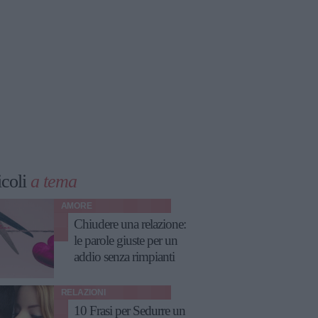
icoli
a tema
AMORE
Chiudere una relazione:
le parole giuste per un
addio senza rimpianti
RELAZIONI
10 Frasi per Sedurre un