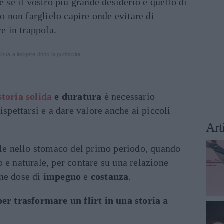
e se il vostro più grande desiderio è quello di
io non farglielo capire onde evitare di
re in trappola.
inua a leggere dopo la pubblicità
storia solida
e duratura
è necessario
ispettarsi e a dare valore anche ai piccoli
Art
lle nello stomaco del primo periodo, quando
 e naturale, per contare su una relazione
ne dose di
impegno
e
costanza
.
per trasformare un flirt in una storia a