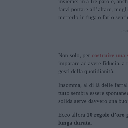
insieme: in altre parole, anch
farvi portare all’altare, megl
metterlo in fuga o farlo senti
Cont
Non solo, per
costruire una 
imparare ad avere fiducia, a r
gesti della quotidianità.
Insomma, al di là delle farfa
tutto sembra essere spontaneo
solida serve davvero una buo
Ecco allora
10 regole d’oro 
lunga durata
.