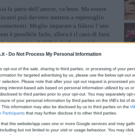
sia fa parte dell’amore, va bene. Ma essere
focanti può davvero mettere a repentaglio
promettenti. Meglio imparare a fidarsi l’uno
non è possibile farlo, allora è il caso di farsi
 con ogni probabilità, lui/lei non è la
it -
Do Not Process My Personal Information
a relazione sicura può essere basata su bugie
to opt-out of the sale, sharing to third parties, or processing of your per
n significa non avere in assoluto piccoli
formation for targeted advertising by us, please use the below opt-out s
 raccontarsi e esprimere in modo trasparente
r selection. Please note that after your opt-out request is processed y
eing interest-based ads based on personal information utilized by us or
a.
disclosed to third parties prior to your opt-out. You may separately opt-
losure of your personal information by third parties on the IAB’s list of
à
. Essere una coppia stabile non significa
. This information may also be disclosed by us to third parties on the
IA
 tempo libero insieme. È importante infatti
Participants
that may further disclose it to other third parties.
 e soprattutto concedere all’altro la stessa
 that this website/app uses one or more Google services and may gath
including but not limited to your visit or usage behaviour. You may click 