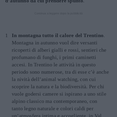
d’autunno da cui prendere spunto
.
Continua a leggere dopo la pubblicità
In montagna tutto il calore del Trentino
.
Montagna in autunno vuol dire versanti
ricoperti di alberi gialli e rossi, sentieri che
profumano di funghi, i primi caminetti
accesi. In Trentino le attività in questo
periodo sono numerose, tra di esse c’è anche
la nività dell’animal watching, con cui
scoprire la natura e la biodiversità. Per chi
vuole godersi camere si ispirano a uno stile
alpino classico ma contemporaneo, con
tanto legno naturale e colori caldi per
un’atmosfera intima e accogliente, in Val