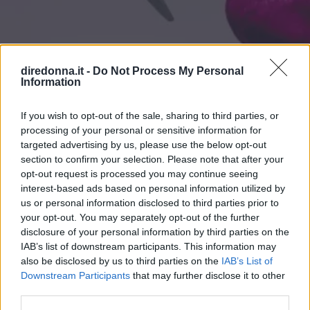
diredonna.it -
Do Not Process My Personal
Information
If you wish to opt-out of the sale, sharing to third parties, or
AMORE
processing of your personal or sensitive information for
Chiudere una relazione: le
targeted advertising by us, please use the below opt-out
section to confirm your selection. Please note that after your
parole giuste per un addio senza
opt-out request is processed you may continue seeing
interest-based ads based on personal information utilized by
rimpianti
us or personal information disclosed to third parties prior to
your opt-out. You may separately opt-out of the further
disclosure of your personal information by third parties on the
Alcuni consigli ed esempi su frasi di addio per chiudere
IAB’s list of downstream participants. This information may
una relazione: dal tradimento al cambiamento, come ci si
also be disclosed by us to third parties on the
IAB’s List of
adatta a tutte le situazioni.
Downstream Participants
that may further disclose it to other
third parties.
PERDITA DURANGO