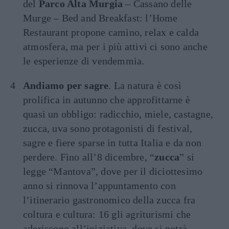
del
Parco Alta Murgia
– Cassano delle
Murge – Bed and Breakfast: l’Home
Restaurant propone camino, relax e calda
atmosfera, ma per i più attivi ci sono anche
le esperienze di vendemmia.
Andiamo per sagre
. La natura è così
prolifica in autunno che approfittarne è
quasi un obbligo: radicchio, miele, castagne,
zucca, uva sono protagonisti di festival,
sagre e fiere sparse in tutta Italia e da non
perdere. Fino all’8 dicembre, “
zucca
” si
legge “Mantova”, dove per il diciottesimo
anno si rinnova l’appuntamento con
l’itinerario gastronomico della zucca fra
coltura e cultura: 16 gli agriturismi che
aderiscono all’iniziativa, dove si potrà