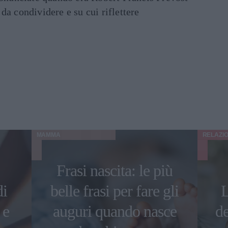
e da condividere e su cui riflettere
MAMMA
RELAZIO
Frasi nascita: le più
di
belle frasi per fare gli
L
 e
auguri quando nasce
de