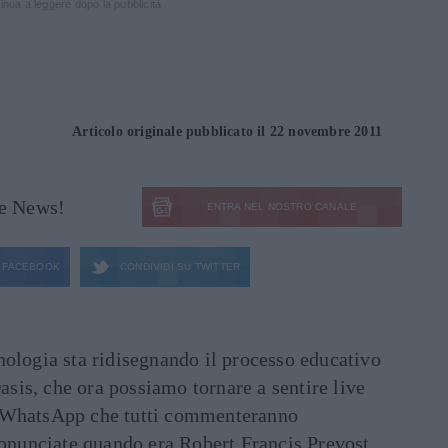
inua a leggere dopo la pubblicità
Articolo originale pubblicato il 22 novembre 2011
le News!
ENTRA NEL NOSTRO CANALE
FACEBOOK
CONDIVIDI SU
TWITTER
ecnologia sta ridisegnando il processo educativo
asis, che ora possiamo tornare a sentire live
ati WhatsApp che tutti commenteranno
ronunciate quando era Robert Francis Prevost