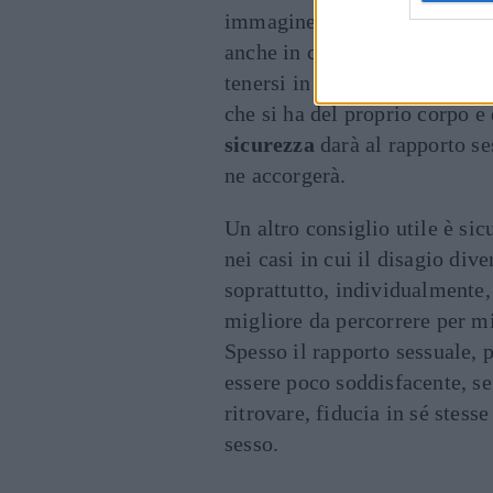
immagine, ci si piace di più. 
anche in chiave sessuale. Prov
tenersi in forma possono esse
che si ha del proprio corpo 
sicurezza
darà al rapporto se
ne accorgerà.
Un altro consiglio utile è si
nei casi in cui il disagio dive
soprattutto, individualmente, 
migliore da percorrere per mi
Spesso il rapporto sessuale, 
essere poco soddisfacente, se
ritrovare, fiducia in sé stesse
sesso.