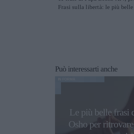
Frasi sulla libertà: le più bell
Può interessarti anche
IN FORMA
tino: 10 idee
Le più belle frasi 
 originali e
Osho per ritrovare
tiche per