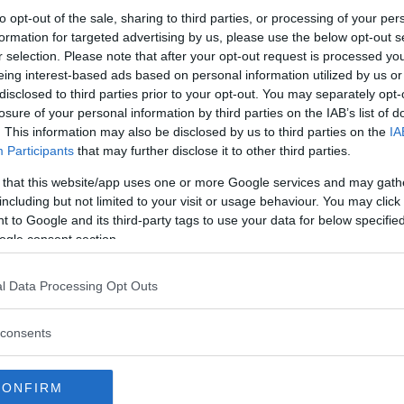
ca e gioventù. Molte donne che si sentono a
to opt-out of the sale, sharing to third parties, or processing of your per
ad esempio, evitano di farsi vedere nude e
formation for targeted advertising by us, please use the below opt-out s
 sessuali, eppure è possibile fare qualcosa
r selection. Please note that after your opt-out request is processed y
eing interest-based ads based on personal information utilized by us or
stima e non privarsi dei piaceri del sesso.
disclosed to third parties prior to your opt-out. You may separately opt-
losure of your personal information by third parties on the IAB’s list of
sapevolezza il sesso, un primo passo da
. This information may also be disclosed by us to third parties on the
IA
e a conoscersi
, ad accettare il proprio corpo
Participants
that may further disclose it to other third parties.
superare quelle inibizioni che contribuiscono,
 that this website/app uses one or more Google services and may gath
 di vere e proprie barriere psicologiche
including but not limited to your visit or usage behaviour. You may click 
 to Google and its third-party tags to use your data for below specifi
eresse solo superficiale per la propria
ogle consent section.
è dannoso per la propria autostima sessuale,
 sulla qualità generale del rapporto sessuale
l Data Processing Opt Outs
e osservarsi, studiando i tempi e le reazioni
li sensi di colpa.
consents
to fisico
, inoltre, può contribuire ad
CONFIRM
ma: quotidianamente, migliorando la propria