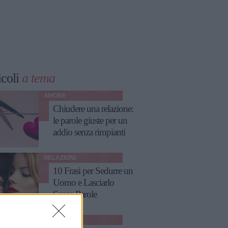
icoli
a tema
AMORE
Chiudere una relazione:
le parole giuste per un
addio senza rimpianti
RELAZIONI
10 Frasi per Sedurre un
Uomo e Lasciarlo
Senza Parole
RELAZIONI