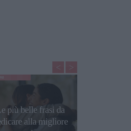
NI
RELAZIONI
Le più belle
e più belle frasi da
Taylor Sw
dicare alla migliore
rinascere 