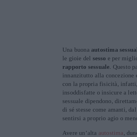
Una buona
autostima sessua
le gioie del
sesso
e per miglio
rapporto sessuale
. Questo pa
innanzitutto alla concezione 
con la propria fisicità, infatt
insoddisfatte o insicure a le
sessuale dipendono, direttame
di sé stesse come amanti, dal
sentirsi a proprio agio o men
Avere un’alta
autostima
, dun