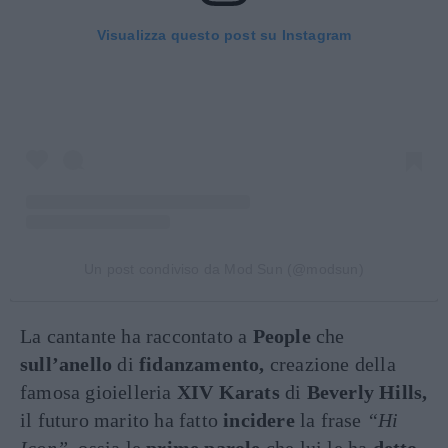
Visualizza questo post su Instagram
Un post condiviso da Mod Sun (@modsun)
La cantante ha raccontato a
People
che
sull’anello
di
fidanzamento,
creazione della
famosa gioielleria
XIV Karats
di
Beverly
Hills,
il futuro marito ha fatto
incidere
la frase
“Hi
Icon”,
ossia le
prime parole
che lui le ha
detto