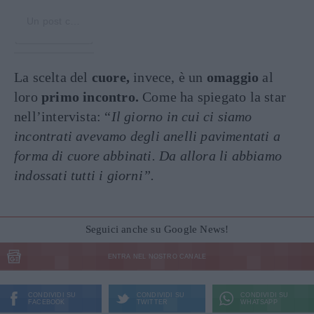
Un post condiviso da Avril Lavigne (@avrillavigne)
La scelta del
cuore,
invece, è un
omaggio
al
loro
primo incontro.
Come ha spiegato la star
nell’intervista: “
Il giorno in cui ci siamo
incontrati avevamo degli anelli pavimentati a
forma di cuore abbinati. Da allora li abbiamo
indossati tutti i giorni”.
Seguici anche su Google News!
ENTRA NEL NOSTRO CANALE
CONDIVIDI SU
CONDIVIDI SU
CONDIVIDI SU
FACEBOOK
TWITTER
WHATSAPP