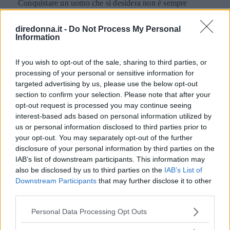
Conquistare un uomo che si desidera non è sempre
semplice: in nostro aiuto vengono però le migliori frasi per
sedurre un uomo, tutte a sfondo erotico più o meno
diredonna.it -
Do Not Process My Personal
dichiarato.
Information
PERDITA DURANGO
If you wish to opt-out of the sale, sharing to third parties, or
processing of your personal or sensitive information for
targeted advertising by us, please use the below opt-out
section to confirm your selection. Please note that after your
opt-out request is processed you may continue seeing
interest-based ads based on personal information utilized by
us or personal information disclosed to third parties prior to
your opt-out. You may separately opt-out of the further
disclosure of your personal information by third parties on the
IAB’s list of downstream participants. This information may
also be disclosed by us to third parties on the
IAB’s List of
Downstream Participants
that may further disclose it to other
third parties.
Please note that this website/app uses one or more Google
Personal Data Processing Opt Outs
services and may gather and store information including but