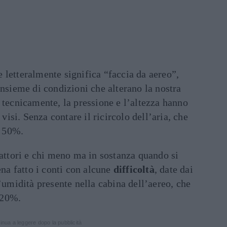
letteralmente significa “faccia da aereo”,
insieme di condizioni che alterano la nostra
 tecnicamente, la pressione e l’altezza hanno
 visi. Senza contare il ricircolo dell’aria, che
l 50%.
fattori e chi meno ma in sostanza quando si
ena fatto i conti con alcune
difficoltà
, date dai
l’umidità presente nella cabina dell’aereo, che
 20%.
inua a leggere dopo la pubblicità