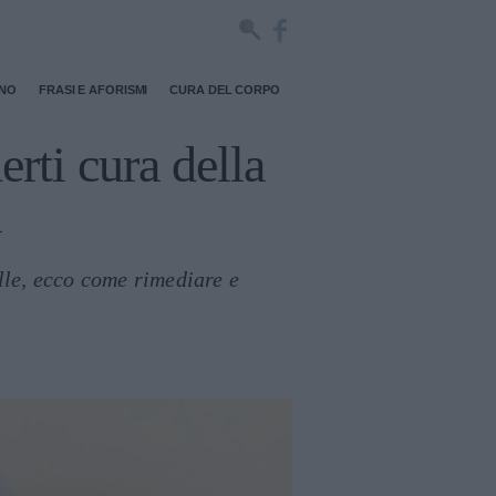
RNO
FRASI E AFORISMI
CURA DEL CORPO
rti cura della
i
lle, ecco come rimediare e