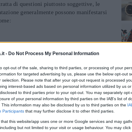
atta di questioni piuttosto soggettive, le
atazione generalmente possono manifestarsi
come:
ito
it -
Do Not Process My Personal Information
canismo di
compensazione
che la pelle mette
to opt-out of the sale, sharing to third parties, or processing of your per
ondizione in cui si trova.
formation for targeted advertising by us, please use the below opt-out s
r selection. Please note that after your opt-out request is processed y
imedi e trattamenti
eing interest-based ads based on personal information utilized by us or
disclosed to third parties prior to your opt-out. You may separately opt-
losure of your personal information by third parties on the IAB’s list of
, e ai livelli “alterati” dal microclima che si
. This information may also be disclosed by us to third parties on the
IA
. Come rimediare allora alla faccia da aereo?
Participants
that may further disclose it to other third parties.
rci cura della nostra pelle quando si vola?
 that this website/app uses one or more Google services and may gath
including but not limited to your visit or usage behaviour. You may click 