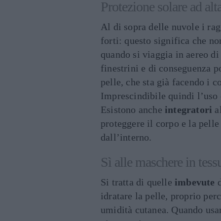
Protezione solare ad alt
Al di sopra delle nuvole i r
forti: questo significa che no
quando si viaggia in aereo di 
finestrini e di conseguenza p
pelle, che sta già facendo i co
Imprescindibile quindi l’uso
Esistono anche
integratori
al
proteggere il corpo e la pelle
dall’interno.
Sì alle maschere in tess
Si tratta di quelle
imbevute
d
idratare la pelle, proprio per
umidità cutanea. Quando usar