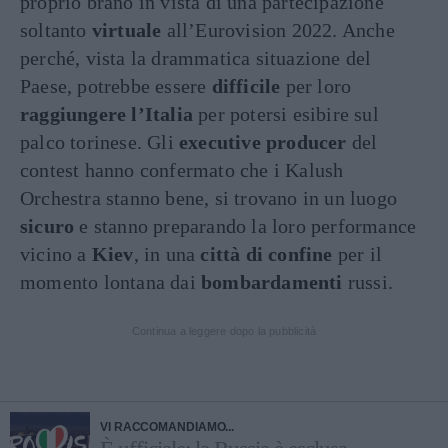
proprio brano in vista di una partecipazione
soltanto
virtuale
all’Eurovision 2022. Anche
perché, vista la drammatica situazione del
Paese, potrebbe essere
difficile
per loro
raggiungere l’Italia
per potersi esibire sul
palco torinese. Gli
executive producer
del
contest hanno confermato che i Kalush
Orchestra stanno bene, si trovano in un luogo
sicuro
e stanno preparando la loro performance
vicino a
Kiev
, in una
città di confine
per il
momento lontana dai
bombardamenti
russi.
Continua a leggere dopo la pubblicità
VI RACCOMANDIAMO...