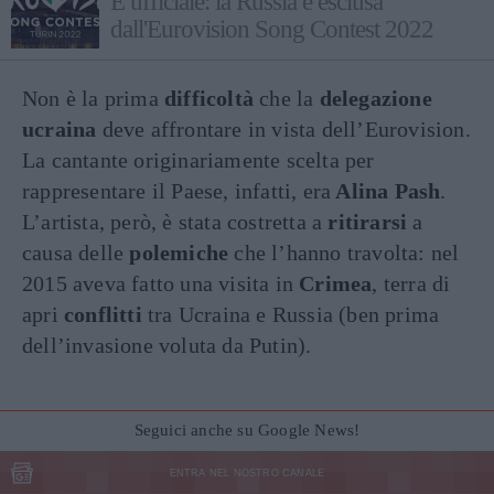
È ufficiale: la Russia è esclusa
dall'Eurovision Song Contest 2022
Non è la prima
difficoltà
che la
delegazione
ucraina
deve affrontare in vista dell’Eurovision.
La cantante originariamente scelta per
rappresentare il Paese, infatti, era
Alina Pash
.
L’artista, però, è stata costretta a
ritirarsi
a
causa delle
polemiche
che l’hanno travolta: nel
2015 aveva fatto una visita in
Crimea
, terra di
apri
conflitti
tra Ucraina e Russia (ben prima
dell’invasione voluta da Putin).
Seguici anche su Google News!
ENTRA NEL NOSTRO CANALE