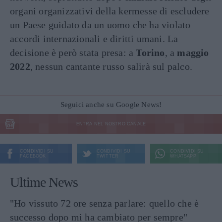
organi organizzativi della kermesse di escludere
un Paese guidato da un uomo che ha violato
accordi internazionali e diritti umani. La
decisione è però stata presa: a
Torino
, a
maggio
2022
, nessun cantante russo salirà sul palco.
Seguici anche su Google News!
ENTRA NEL NOSTRO CANALE
CONDIVIDI SU
CONDIVIDI SU
CONDIVIDI SU
FACEBOOK
TWITTER
WHATSAPP
Ultime News
"Ho vissuto 72 ore senza parlare: quello che è
successo dopo mi ha cambiato per sempre"