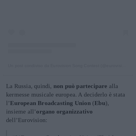
Un post condiviso da Eurovision Song Contest (@eurovision)
La Russia, quindi,
non può partecipare
alla
kermesse musicale europea. A deciderlo è stata
l’
European Broadcasting Union
(
Ebu
),
insieme all’
organo organizzativo
dell’Eurovision: