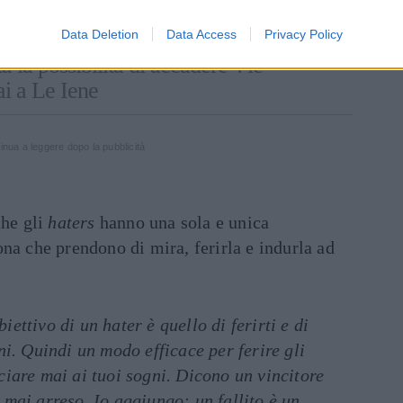
Data Deletion
Data Access
Privacy Policy
tà la possibilità di accadere": le
ai a Le Iene
inua a leggere dopo la pubblicità
che gli
haters
hanno una sola e unica
na che prendono di mira, ferirla e indurla ad
ettivo di un hater è quello di ferirti e di
gni. Quindi un modo efficace per ferire gli
ciare mai ai tuoi sogni. Dicono un vincitore
 mai arreso. Io aggiungo: un fallito è un