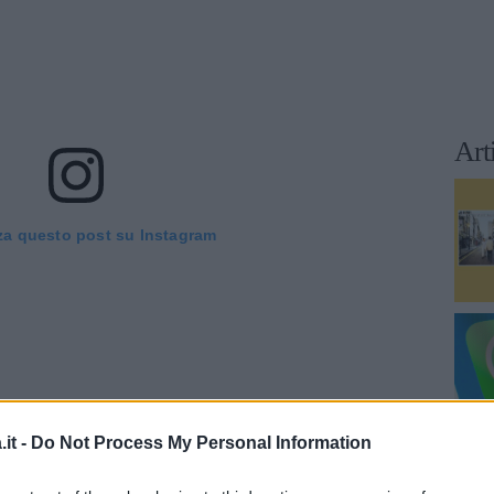
Art
za questo post su Instagram
it -
Do Not Process My Personal Information