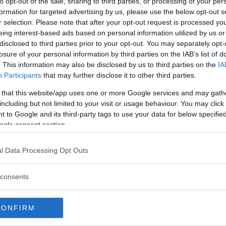
to opt-out of the sale, sharing to third parties, or processing of your per
formation for targeted advertising by us, please use the below opt-out s
r selection. Please note that after your opt-out request is processed y
iviso da Le Iene (@redazioneiene)
eing interest-based ads based on personal information utilized by us or
disclosed to third parties prior to your opt-out. You may separately opt-
losure of your personal information by third parties on the IAB’s list of
li haters, che si
nascondono
dietro ad uno
. This information may also be disclosed by us to third parties on the
IA
 commenti negativi, critiche, siano in realtà
Participants
that may further disclose it to other third parties.
n sono riuscite ad ottenere ciò che speravano
 that this website/app uses one or more Google services and may gath
si
rifugiano
sul web
attaccando
chi ha
including but not limited to your visit or usage behaviour. You may click 
 to Google and its third-party tags to use your data for below specifi
o.
ogle consent section.
 hater, perché chi ti critica è sempre
l Data Processing Opt Outs
eno di te. Non ti criticherà mai qualcuno
perché ha altro a cui pensare. C’è un lato
consents
r quanto gli hater ti odino, non ti
 hai ottenuto, anzi possono motivarti ad
CONFIRM