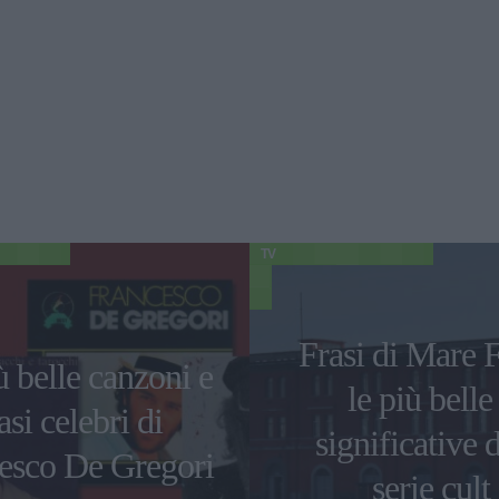
TV
Frasi di Mare F
ù belle canzoni e
le più belle
asi celebri di
significative d
esco De Gregori
serie cult