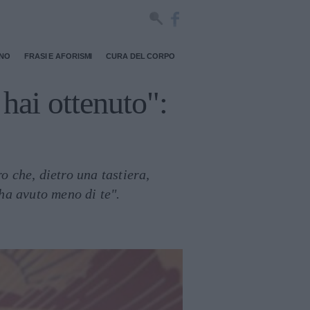
RNO
FRASI E AFORISMI
CURA DEL CORPO
 hai ottenuto":
o che, dietro una tastiera,
 ha avuto meno di te".