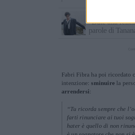
VI RACCOMANDIAMO...
"Date alla felici
parole di Tanan
Cont
Fabri Fibra ha poi ricordato 
intenzione:
sminuire
la perso
arrendersi
:
“Tu ricorda sempre che l’obi
farti rinunciare ai tuoi so
hater è quello di non rinun
è un sognatore che non si è