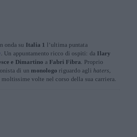
in onda su
Italia 1
l’ultima puntata
e
. Un appuntamento ricco di ospiti: da
Ilary
sce e Dimartino
a
Fabri Fibra
. Proprio
gonista di un
monologo
riguardo agli
haters
,
 moltissime volte nel corso della sua carriera.