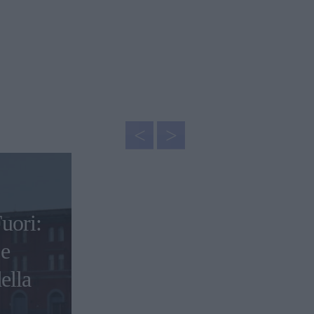
uori:
 e
ella