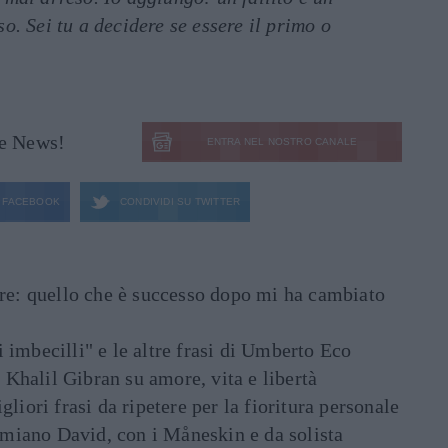
o. Sei tu a decidere se essere il primo o
le News!
ENTRA NEL NOSTRO CANALE
FACEBOOK
CONDIVIDI SU
TWITTER
are: quello che è successo dopo mi ha cambiato
di imbecilli" e le altre frasi di Umberto Eco
i Khalil Gibran su amore, vita e libertà
liori frasi da ripetere per la fioritura personale
Damiano David, con i Måneskin e da solista