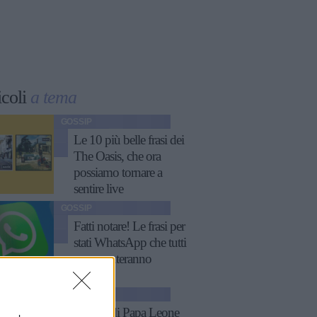
icoli
a tema
GOSSIP
Le 10 più belle frasi dei
The Oasis, che ora
possiamo tornare a
sentire live
GOSSIP
Fatti notare! Le frasi per
stati WhatsApp che tutti
commenteranno
ATTUALITÀ
11 frasi di Papa Leone