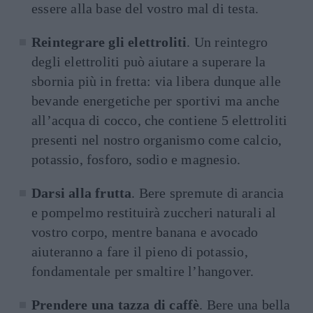
essere alla base del vostro mal di testa.
Reintegrare gli elettroliti
. Un reintegro
degli elettroliti può aiutare a superare la
sbornia più in fretta: via libera dunque alle
bevande energetiche per sportivi ma anche
all’acqua di cocco, che contiene 5 elettroliti
presenti nel nostro organismo come calcio,
potassio, fosforo, sodio e magnesio.
Darsi alla frutta
. Bere spremute di
arancia
e pompelm
o restituirà z
uccheri naturali
a
l
vostro corpo,
mentre banana e avocado
aiuteranno
a fare il pieno di potassio,
fondamentale per smaltire l’hangover.
Prendere una tazza di caffè
. Bere una bella