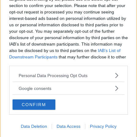
section to confirm your selection. Please note that after your
opt-out request is processed you may continue seeing
interest-based ads based on personal information utilized by
us or personal information disclosed to third parties prior to
your opt-out. You may separately opt-out of the further
disclosure of your personal information by third parties on the
IAB’s list of downstream participants. This information may
BODY CARE
also be disclosed by us to third parties on the
IAB’s List of
Funghi in piscina e palestra:
Downstream Participants
that may further disclose it to other
third parties.
come prevenirli e i detergenti
Please note that this website/app uses one or more Google
Personal Data Processing Opt Outs
intimi migliori da usare
services and may gather and store information including but
not limited to your visit or usage behaviour. You may click to
Google consents
grant or deny consent to Google and its third-party tags to
Frequentare palestre e piscine è una sana abitudine per
use your data for below specified purposes in below Google
mantenere il corpo in forma, ma come evitare il pericolo
CONFIRM
consent section.
funghi sempre in agguato in luoghi affollati e umidi? Ecco
alcuni consigli utili.
REDAZIONE DIREDONNA
Data Deletion
Data Access
Privacy Policy