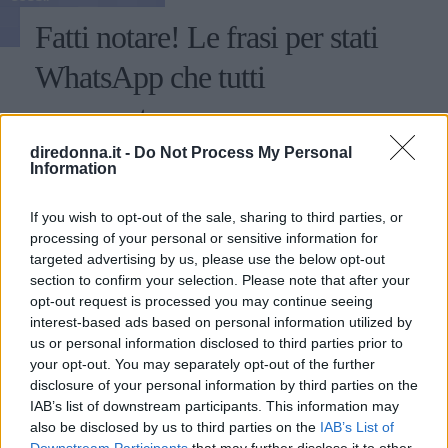
Fatti notare! Le frasi per stati
WhatsApp che tutti
commenteranno
diredonna.it -
Do Not Process My Personal
Alcuni consigli relativi alle frasi per stati di WhatsApp:
Information
ecco come fare colpo sui propri contatti utilizzando
aforismi e citazioni.
If you wish to opt-out of the sale, sharing to third parties, or
processing of your personal or sensitive information for
PERDITA DURANGO
targeted advertising by us, please use the below opt-out
section to confirm your selection. Please note that after your
opt-out request is processed you may continue seeing
interest-based ads based on personal information utilized by
us or personal information disclosed to third parties prior to
your opt-out. You may separately opt-out of the further
disclosure of your personal information by third parties on the
IAB’s list of downstream participants. This information may
also be disclosed by us to third parties on the
IAB’s List of