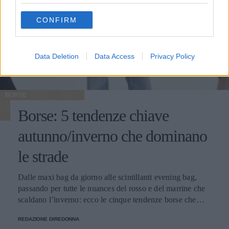
grant or deny consent to Google and its third-party tags to
use your data for below specified purposes in below Google
CONFIRM
consent section.
Data Deletion
Data Access
Privacy Policy
BORSE
Borse: 5 tendenze chiave
autunno/inverno che dominano
le strade
Dalle maxi bag da giorno alle scintillanti evening bag,
passando per tutte le nuances del rosso e del marrine che
scaldano l’inverno: ecco le cinque tendenze borse che
stanno già riscrivendo lo street style della stagione.
REDAZIONE DIREDONNA