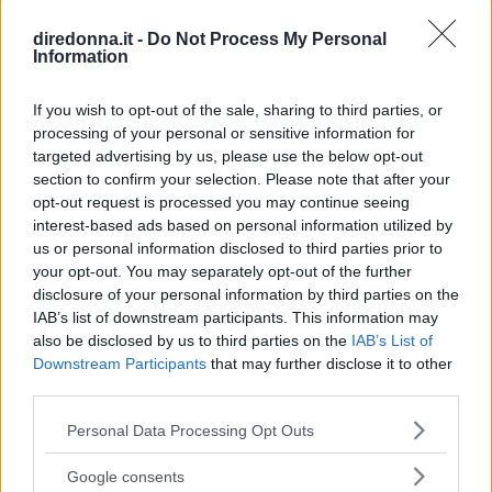
diredonna.it -
Do Not Process My Personal
Information
If you wish to opt-out of the sale, sharing to third parties, or
processing of your personal or sensitive information for
Articoli
a tema
targeted advertising by us, please use the below opt-out
section to confirm your selection. Please note that after your
opt-out request is processed you may continue seeing
interest-based ads based on personal information utilized by
us or personal information disclosed to third parties prior to
your opt-out. You may separately opt-out of the further
disclosure of your personal information by third parties on the
IAB’s list of downstream participants. This information may
also be disclosed by us to third parties on the
IAB’s List of
Downstream Participants
that may further disclose it to other
third parties.
Please note that this website/app uses one or more Google
Personal Data Processing Opt Outs
services and may gather and store information including but
not limited to your visit or usage behaviour. You may click to
Google consents