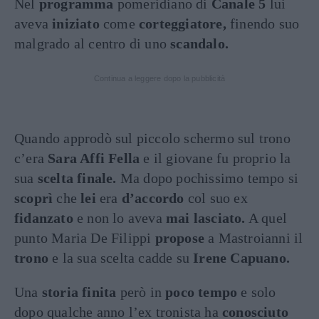
Nel
programma
pomeridiano di
Canale 5
lui
aveva
iniziato
come
corteggiatore,
finendo suo
malgrado al centro di uno
scandalo.
Continua a leggere dopo la pubblicità
Quando approdò sul piccolo schermo sul trono
c’era
Sara Affi Fella
e il giovane fu proprio la
sua
scelta finale.
Ma dopo pochissimo tempo si
scoprì
che
lei
era
d’accordo
col suo ex
fidanzato
e non lo aveva
mai lasciato.
A quel
punto Maria De Filippi
propose
a Mastroianni il
trono
e la sua scelta cadde su
Irene Capuano.
Una
storia finita
però in
poco tempo
e solo
dopo qualche anno l’ex tronista ha
conosciuto