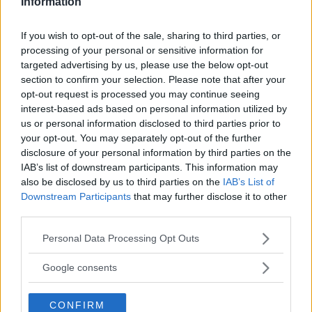
Information
Frasi sulla libertà: le più belle da condividere e
su cui riflettere
If you wish to opt-out of the sale, sharing to third parties, or
Tailleur cerimonia 2025 economici: i più belli di
processing of your personal or sensitive information for
Zara, Zalando, H&M, Mango e altri
targeted advertising by us, please use the below opt-out
section to confirm your selection. Please note that after your
"Ho vissuto 72 ore senza parlare: quello che è
opt-out request is processed you may continue seeing
successo dopo mi ha cambiato per sempre"
interest-based ads based on personal information utilized by
Il "diritto di parola a legioni di imbecilli" e le
us or personal information disclosed to third parties prior to
your opt-out. You may separately opt-out of the further
altre frasi di Umberto Eco
disclosure of your personal information by third parties on the
Le più belle frasi e aforismi di Khalil Gibran su
IAB’s list of downstream participants. This information may
amore, vita e libertà
also be disclosed by us to third parties on the
IAB’s List of
Downstream Participants
that may further disclose it to other
third parties.
Please note that this website/app uses one or more Google
Personal Data Processing Opt Outs
services and may gather and store information including but
not limited to your visit or usage behaviour. You may click to
Google consents
grant or deny consent to Google and its third-party tags to
use your data for below specified purposes in below Google
CONFIRM
consent section.