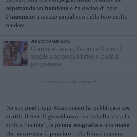
aspettando
un
bambino
e ha deciso di dare
l’annuncio
a mezzo
social
con delle foto molto
tendere.
VI RACCOMANDIAMO...
Uomini e donne, Veronica Rimondi
sceglie a sorpresa Matteo e lascia il
programma
Continua a leggere dopo la pubblicità
Ne suo
post
Luigi Mastroianni ha pubblicato
tre
scatti:
il
test
di
gravidanza
con in bella vista la
scritta ‘incinta’, la
prima ecografia
e una
mano
che
accarezza
il
pancino
della futura mamma.