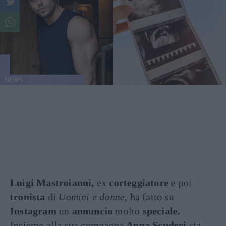
NEWS
Luigi Mastroianni,
ex
corteggiatore
e poi
tronista
di
Uomini e donne
, ha fatto su
Instagram
un
annuncio
molto
speciale.
Insieme alla sua compagna
Anna Scuderi
sta