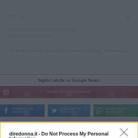
Un post condiviso da Luigi Mastroianni (@luigi_mastroianni)
Seguici anche su Google News!
ENTRA NEL NOSTRO CANALE
CONDIVIDI SU
CONDIVIDI SU
CONDIVIDI SU
FACEBOOK
TWITTER
WHATSAPP
Ultime News
diredonna.it -
Do Not Process My Personal