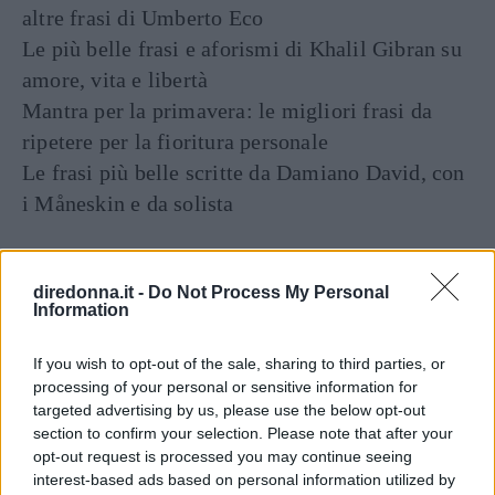
altre frasi di Umberto Eco
Le più belle frasi e aforismi di Khalil Gibran su
amore, vita e libertà
Mantra per la primavera: le migliori frasi da
ripetere per la fioritura personale
Le frasi più belle scritte da Damiano David, con
i Måneskin e da solista
diredonna.it -
Do Not Process My Personal
Information
If you wish to opt-out of the sale, sharing to third parties, or
processing of your personal or sensitive information for
targeted advertising by us, please use the below opt-out
Articoli
a tema
section to confirm your selection. Please note that after your
opt-out request is processed you may continue seeing
interest-based ads based on personal information utilized by