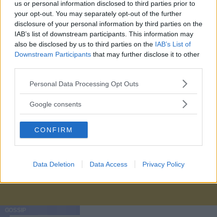
us or personal information disclosed to third parties prior to
your opt-out. You may separately opt-out of the further
disclosure of your personal information by third parties on the
IAB’s list of downstream participants. This information may
also be disclosed by us to third parties on the
IAB’s List of
Downstream Participants
that may further disclose it to other
third parties.
Please note that this website/app uses one or more Google
Personal Data Processing Opt Outs
services and may gather and store information including but
not limited to your visit or usage behaviour. You may click to
Google consents
grant or deny consent to Google and its third-party tags to
use your data for below specified purposes in below Google
CONFIRM
consent section.
Data Deletion
Data Access
Privacy Policy
GOSSIP