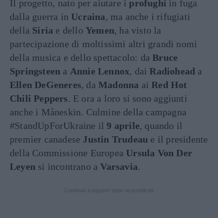
Il progetto, nato per aiutare i
profughi
in fuga
dalla guerra in
Ucraina
, ma anche i rifugiati
della
Siria
e dello
Yemen
, ha visto la
partecipazione di moltissimi altri grandi nomi
della musica e dello spettacolo: da
Bruce
Springsteen
a
Annie Lennox
, dai
Radiohead
a
Ellen DeGeneres
, da
Madonna
ai
Red Hot
Chili Peppers
. E ora a loro si sono aggiunti
anche i Måneskin. Culmine della campagna
#StandUpForUkraine il
9 aprile
, quando il
premier canadese
Justin Trudeau
e il presidente
della Commissione Europea
Ursula Von Der
Leyen
si incontrano a
Varsavia
.
Continua a leggere dopo la pubblicità