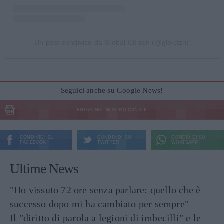
Un post condiviso da Global Citizen (@glblctzn)
Seguici anche su Google News!
ENTRA NEL NOSTRO CANALE
CONDIVIDI SU
CONDIVIDI SU
CONDIVIDI SU
FACEBOOK
TWITTER
WHATSAPP
Ultime News
"Ho vissuto 72 ore senza parlare: quello che è
successo dopo mi ha cambiato per sempre"
Il "diritto di parola a legioni di imbecilli" e le