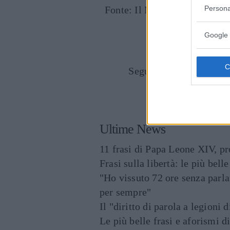
Persona
Fonte: Il Mattino.
Google 
Seguici anche su Goog
CONDIVIDI SU
Ultime News
11 frasi di Papa Leone XIV, p
Frasi sulla libertà: le più bell
"Ho vissuto 72 ore senza parl
per sempre"
Il "diritto di parola a legioni 
Le più belle frasi e aforismi d