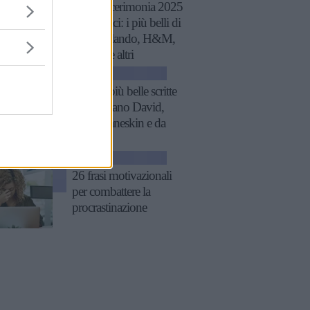
Tailleur cerimonia 2025
economici: i più belli di
Zara, Zalando, H&M,
Mango e altri
GOSSIP
Le frasi più belle scritte
da Damiano David,
con i Måneskin e da
solista
GOSSIP
26 frasi motivazionali
per combattere la
procrastinazione