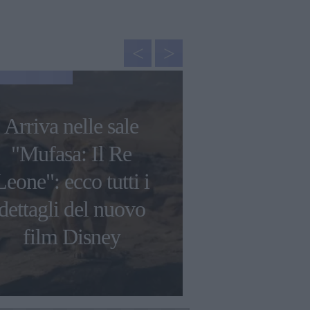
GOSSIP
Arriva nelle sale
Francesca C
"Mufasa: Il Re
"Ho avuto 
Leone": ecco tutti i
tossico
dettagli del nuovo
raccontato
film Disney
genito