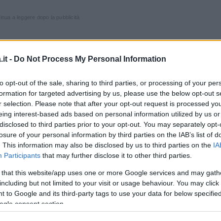
inua a leggere dopo la pubblicità
issa Satta
su
Playboy
è giunta per il suo
it -
Do Not Process My Personal Information
ti sono arrivati su
Twitter
, dove ha
Art
to opt-out of the sale, sharing to third parties, or processing of your per
ente per la bella sorpresa: quello che i
formation for targeted advertising by us, please use the below opt-out s
dono) è però se effettivamente il messaggio
r selection. Please note that after your opt-out request is processed y
liana della rivista di Hugh Hefner, o se ci sia
eing interest-based ads based on personal information utilized by us or
disclosed to third parties prior to your opt-out. You may separately opt-
losure of your personal information by third parties on the IAB’s list of
. This information may also be disclosed by us to third parties on the
IA
ella
Satta
, che ha anche dichiarato di gradire
Participants
that may further disclose it to other third parties.
me sempre Playboy, attraverso uno stile
 that this website/app uses one or more Google services and may gath
ei mesi scorsi, ad esempio, piazzò in copertina
including but not limited to your visit or usage behaviour. You may click 
ra conosciuta al pubblico solo per la sua
 to Google and its third-party tags to use your data for below specifi
ogle consent section.
coperta una grande carica di sensualità.