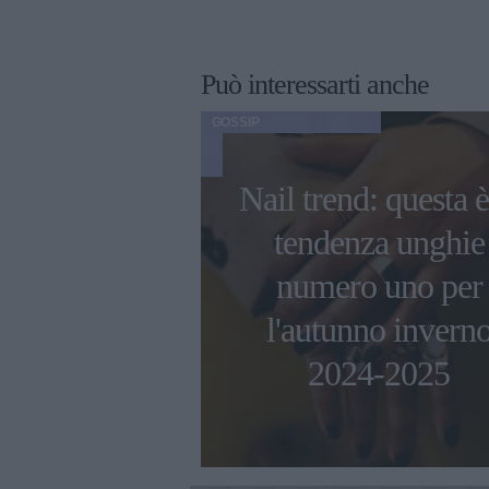
Può interessarti anche
GOSSIP
Nail trend: questa è
ni di Ambra
tendenza unghie
 con i figli e
numero uno per
 compagno
l'autunno invern
esco Renga
2024-2025