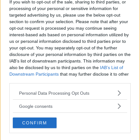
If you wish to opt-out of the sale, sharing to third parties, or
processing of your personal or sensitive information for
targeted advertising by us, please use the below opt-out
section to confirm your selection. Please note that after your
opt-out request is processed you may continue seeing
RELAZIONI
interest-based ads based on personal information utilized by
us or personal information disclosed to third parties prior to
10 Frasi per Sedurre un Uomo e
your opt-out. You may separately opt-out of the further
Lasciarlo Senza Parole
disclosure of your personal information by third parties on the
IAB’s list of downstream participants. This information may
also be disclosed by us to third parties on the
IAB’s List of
Conquistare un uomo che si desidera non è sempre
Downstream Participants
that may further disclose it to other
semplice: in nostro aiuto vengono però le migliori frasi per
third parties.
sedurre un uomo, tutte a sfondo erotico più o meno
dichiarato.
Please note that this website/app uses one or more Google
Personal Data Processing Opt Outs
PERDITA DURANGO
services and may gather and store information including but
not limited to your visit or usage behaviour. You may click to
Google consents
grant or deny consent to Google and its third-party tags to
use your data for below specified purposes in below Google
CONFIRM
consent section.