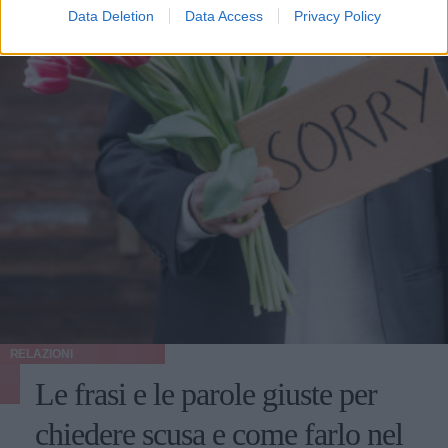
Data Deletion
Data Access
Privacy Policy
RELAZIONI
Le frasi e le parole giuste per
chiedere scusa e come farlo nel