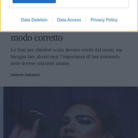
RELAZIONI
Le frasi e le parole giuste per
Data Deletion
Data Access
Privacy Policy
chiedere scusa e come farlo nel
modo corretto
Le frasi per chiedere scusa devono venire dal cuore, ma
bisogna fare alcuni step: l'importanza di fare ammenda
nelle diverse relazioni umane.
PERDITA DURANGO