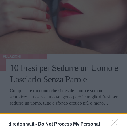
RELAZIONI
10 Frasi per Sedurre un Uomo e
Lasciarlo Senza Parole
Conquistare un uomo che si desidera non è sempre
semplice: in nostro aiuto vengono però le migliori frasi per
sedurre un uomo, tutte a sfondo erotico più o meno
dichiarato.
PERDITA DURANGO
diredonna.it -
Do Not Process My Personal