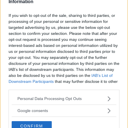
Information
If you wish to opt-out of the sale, sharing to third parties, or
processing of your personal or sensitive information for
targeted advertising by us, please use the below opt-out
section to confirm your selection. Please note that after your
opt-out request is processed you may continue seeing
interest-based ads based on personal information utilized by
us or personal information disclosed to third parties prior to
your opt-out. You may separately opt-out of the further
disclosure of your personal information by third parties on the
IAB’s list of downstream participants. This information may
also be disclosed by us to third parties on the
IAB’s List of
Downstream Participants
that may further disclose it to other
third parties.
Please note that this website/app uses one or more Google
Personal Data Processing Opt Outs
services and may gather and store information including but
not limited to your visit or usage behaviour. You may click to
Google consents
grant or deny consent to Google and its third-party tags to
use your data for below specified purposes in below Google
CONFIRM
consent section.