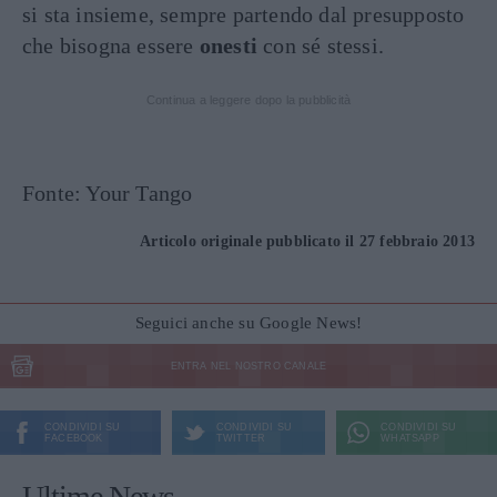
si sta insieme, sempre partendo dal presupposto
che bisogna essere
onesti
con sé stessi.
Continua a leggere dopo la pubblicità
Fonte: Your Tango
Articolo originale pubblicato il 27 febbraio 2013
Seguici anche su Google News!
ENTRA NEL NOSTRO CANALE
CONDIVIDI SU
CONDIVIDI SU
CONDIVIDI SU
FACEBOOK
TWITTER
WHATSAPP
Ultime News