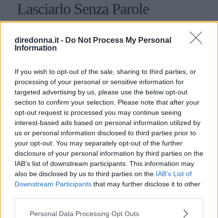
Lasciarlo Senza Parole
Conquistare un uomo che si desidera non è sempre
semplice: in nostro aiuto vengono però le migliori frasi per
diredonna.it -
Do Not Process My Personal
Information
sedurre un uomo, tutte a sfondo erotico più o meno
dichiarato.
PERDITA DURANGO
If you wish to opt-out of the sale, sharing to third parties, or
processing of your personal or sensitive information for
targeted advertising by us, please use the below opt-out
section to confirm your selection. Please note that after your
opt-out request is processed you may continue seeing
interest-based ads based on personal information utilized by
us or personal information disclosed to third parties prior to
your opt-out. You may separately opt-out of the further
disclosure of your personal information by third parties on the
IAB’s list of downstream participants. This information may
also be disclosed by us to third parties on the
IAB’s List of
Downstream Participants
that may further disclose it to other
third parties.
Please note that this website/app uses one or more Google
Personal Data Processing Opt Outs