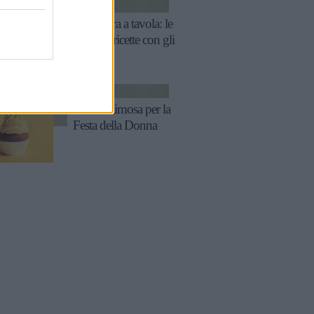
RICETTE
Primavera a tavola: le
migliori ricette con gli
asparagi
RICETTE
Menu mimosa per la
Festa della Donna