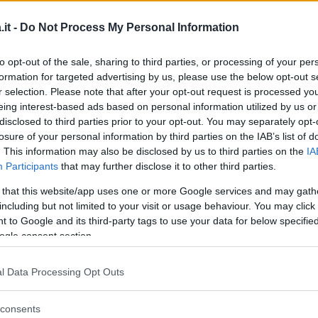
 tuorlo d’uovo, un bicchiere di olio d’oliva,
e e un cucchiaio di senape.
it -
Do Not Process My Personal Information
Dal
a e tagliatele in sottilissime striscioline che
ll’insalata di pollo riposta in frigorifero.
to opt-out of the sale, sharing to third parties, or processing of your per
formation for targeted advertising by us, please use the below opt-out s
 e servite.
r selection. Please note that after your opt-out request is processed y
eing interest-based ads based on personal information utilized by us or
inua a leggere dopo la pubblicità
disclosed to third parties prior to your opt-out. You may separately opt-
losure of your personal information by third parties on the IAB’s list of
. This information may also be disclosed by us to third parties on the
IA
Participants
that may further disclose it to other third parties.
 that this website/app uses one or more Google services and may gath
including but not limited to your visit or usage behaviour. You may click 
 to Google and its third-party tags to use your data for below specifi
ogle consent section.
ecco
l Data Processing Opt Outs
consents
o