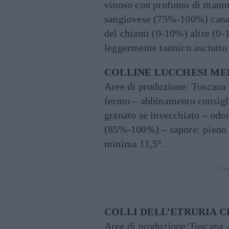
vinoso con profumo di mammo
sangiovese (75%-100%) canai
del chianti (0-10%) altre (0
leggermente tannico asciutto
COLLINE LUCCHESI M
Aree di produzione: Toscana –
fermo – abbinamento consigl
granato se invecchiato – odor
(85%-100%) – sapore: pieno a
minima 11,5°.
Cont
COLLI DELL’ETRURIA 
Aree di produzione:Toscana –