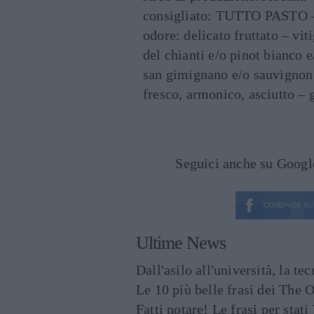
consigliato: TUTTO PASTO – c
odore: delicato fruttato – vi
del chianti e/o pinot bianco 
san gimignano e/o sauvignon
fresco, armonico, asciutto –
Seguici anche su Goog
CONDIVIDI SU
Ultime News
Dall'asilo all'università, la t
Le 10 più belle frasi dei The O
Fatti notare! Le frasi per st