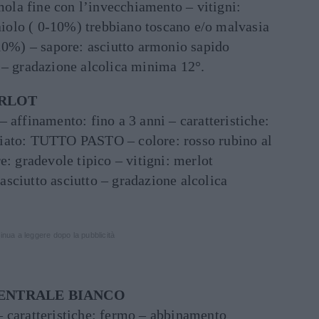
la fine con l’invecchiamento – vitigni:
olo ( 0-10%) trebbiano toscano e/o malvasia
-10%) – sapore: asciutto armonio sapido
 – gradazione alcolica minima 12°.
ERLOT
 affinamento: fino a 3 anni – caratteristiche:
iato: TUTTO PASTO – colore: rosso rubino al
e: gradevole tipico – vitigni: merlot
sciutto asciutto – gradazione alcolica
inua a leggere dopo la pubblicità
CENTRALE BIANCO
 caratteristiche: fermo – abbinamento