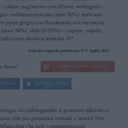
olore: paglierino con riflessi verdognoli –
tigni: trebbiano toscano (min 50%) malvasia
e/o pinot grigio e/o chardonnay e/o vernaccia
 (max 50%) altre (0-25%) – sapore: sapido,
 gradazione alcolica minima 10°.
Articolo originale pubblicato il 17 luglio 2012
le News!
ENTRA NEL NOSTRO CANALE
FACEBOOK
CONDIVIDI SU
TWITTER
ecnologia sta ridisegnando il processo educativo
asis, che ora possiamo tornare a sentire live
ati WhatsApp che tutti commenteranno