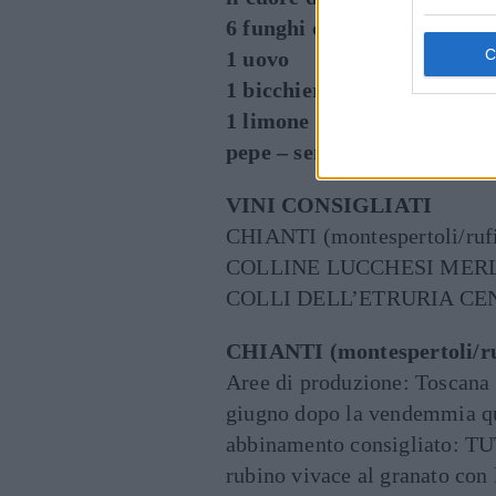
6 funghi champignons
1 uovo
1 bicchiere di olio d’oliva
1 limone – lattuga – sale
pepe – senape – salvia
VINI CONSIGLIATI
CHIANTI (montespertoli/ruf
COLLINE LUCCHESI MER
COLLI DELL’ETRURIA C
CHIANTI (montespertoli/ru
Aree di produzione: Toscana z
giugno dopo la vendemmia qui
abbinamento consigliato: 
rubino vivace al granato con