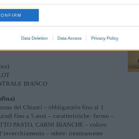
CONFIRM
Data Deletion
Data Access
Privacy Policy
ina)
LOT
ENTRALE BIANCO
fina)
ona del Chianti – obbligatorio fino al 1
ndi fino a 5 anni – caratteristiche: fermo –
TUTTO PASTO, CARNI BIANCHE – colore:
 l’invecchiamento – odore: intensamente