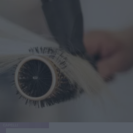
per pelucchi e polvere. Quanto tempo tenerlo su (e come
capire che ha lavorato) In genere si lascia in posa diverse
ore: c’è chi li mette la sera e li toglie al mattino, chi li usa
di giorno come scudo anti-tocco. Un segnale classico è
quando il patch diventa opaco o leggermente biancastro al
centro, segno che ha assorbito. A quel punto, cambiarlo ha
senso. Se lo togli dopo mezz’ora per controllare “com’è
sotto”, stai un po’ sabotando l’idea di barriera protettiva. Il
momento del distacco: niente strappi da ceretta
improvvisata Staccalo lentamente, tenendo la pelle ferma
con un dito. Se è molto aderente, inumidisci leggermente i
bordi con acqua tiepida. Poi valuta: se l’area è arrossata,
scegli una crema lenitiva leggera; se è ancora attiva, puoi
applicarne uno nuovo, ma senza trasformare il patch in una
punizione a tempo indeterminato. Errori comuni che fanno
odiare i cerotti (pur non essendo colpa loro) Metterli su un
brufolo “chiuso” sperando nel miracolo Se non c’è
apertura o materiale superficiale, l’idrocolloide ha poco da
assorbire. In questi casi il patch può comunque proteggere
CAPELLI
dallo sfregamento, ma aspettati un risultato più discreto: