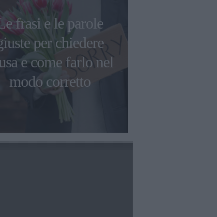
Le frasi e le parole
Frasi di Dua
giuste per chiedere
citazioni pi
usa e come farlo nel
tra empow
modo corretto
amo