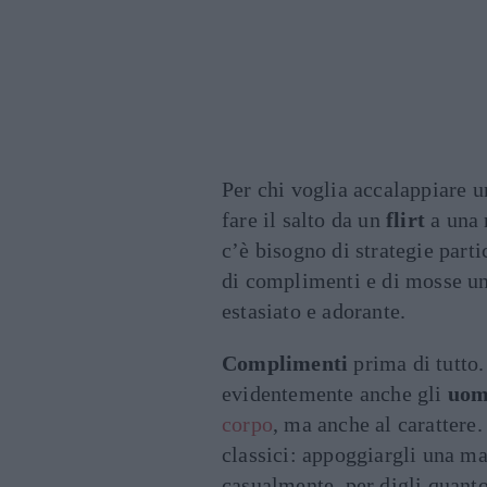
Per chi voglia accalappiare 
fare il salto da un
flirt
a una 
c’è bisogno di strategie part
di complimenti e di mosse un 
estasiato e adorante.
Complimenti
prima di tutto
evidentemente anche gli
uom
corpo
, ma anche al carattere.
classici: appoggiargli una ma
casualmente, per digli quanto 