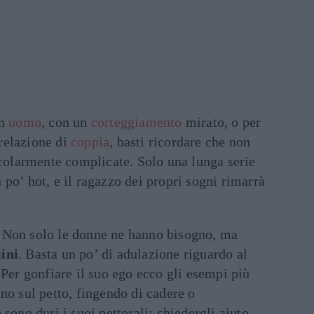
un
uomo
, con un
corteggiamento
mirato, o per
relazione di
coppia
, basti ricordare che non
icolarmente complicate. Solo una lunga serie
po’ hot, e il ragazzo dei propri sogni rimarrà
. Non solo le donne ne hanno bisogno, ma
ini
. Basta un po’ di adulazione riguardo al
 Per gonfiare il suo ego ecco gli esempi più
no sul petto, fingendo di cadere o
sono duri i suoi pettorali; chiedergli aiuto