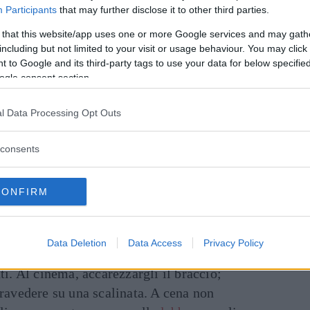
Participants
that may further disclose it to other third parties.
 sconosciuto vale la stessa regola, con
 that this website/app uses one or more Google services and may gath
il compagno di palestra, avvicinarlo
including but not limited to your visit or usage behaviour. You may click 
 to Google and its third-party tags to use your data for below specifi
 suo allenamento. Se è un commesso, farsi
ogle consent section.
nque regalo dicendo che è per un ragazzo
sexy
ta, chiedergli per che squadra tiene “per
l Data Processing Opt Outs
e”. A una festa vale un complimento diretto,
ity
, qualcosa del tipo che lui è l’unico bel
consents
ordarlo per un karaoke, alludendo al suo
gusti musicali. O toccare la vanità maschile
CONFIRM
ull’abbigliamento, fa sempre presa, su
o. O, ancora, chiedergli il significato di
.
Data Deletion
Data Access
Privacy Policy
ti. Al cinema, accarezzargli il braccio;
travedere su una scalinata. A cena non