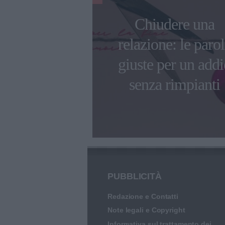
tino: 10 idee
Chiudere una
 originali e
relazione: le paro
tiche per
giuste per un addi
teggiare
senza rimpianti
PUBBLICITÀ
Redazione e Contatti
Note legali e Copyright
Informativa sul trattamento dei