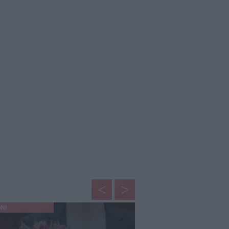
NI
AMORE