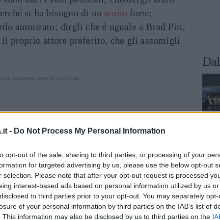
perché si ha bisogno di un
uomo
forte;
ardo ammirato; dirgli che è uguale a Brad Pitt,
il proprio attore preferito, che gli assomigli
Dal
inua a leggere dopo la pubblicità
vanzata di
corteggiamento
, si può procedere
it -
Do Not Process My Personal Information
un paio di boxer e alludere a quanto è sexy;
to quasi
senza veli
; indossare delle calze rete
to opt-out of the sale, sharing to third parties, or processing of your per
 dosso, o toglierle anche. Andare alle sue
formation for targeted advertising by us, please use the below opt-out s
lsiasi sport e dirgli quanto è incredibile.
r selection. Please note that after your opt-out request is processed y
eing interest-based ads based on personal information utilized by us or
hé è meglio di Gordon Ramsey. Stringergli il
disclosed to third parties prior to your opt-out. You may separately opt-
gia per la strada. Farsi insegnare i suoi
losure of your personal information by third parties on the IAB’s list of
con altre
coppie
.
. This information may also be disclosed by us to third parties on the
IA