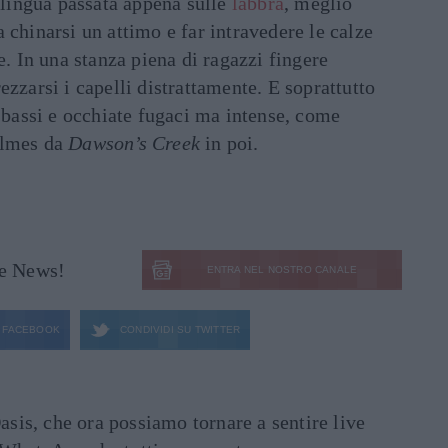
a lingua passata appena sulle
labbra
, meglio
 chinarsi un attimo e far intravedere le calze
e. In una stanza piena di ragazzi fingere
ezzarsi i capelli distrattamente. E soprattutto
 bassi e occhiate fugaci ma intense, come
olmes da
Dawson’s Creek
in poi.
le News!
ENTRA NEL NOSTRO CANALE
FACEBOOK
CONDIVIDI SU
TWITTER
asis, che ora possiamo tornare a sentire live