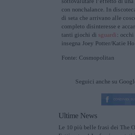
sottovalutare l’effetto di un
con nonchalance. In discoteca
di seta che arrivano alle cosc
completo disinteresse e accar
tanti giochi di
sguardi
: occhi
insegna Joey Potter/Katie H
Fonte: Cosmopolitan
Seguici anche su Goog
CONDIVIDI SU
Ultime News
Le 10 più belle frasi dei The O