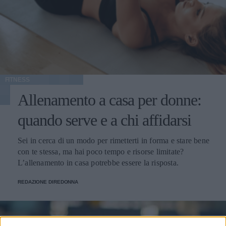
FITNESS
Allenamento a casa per donne:
quando serve e a chi affidarsi
Sei in cerca di un modo per rimetterti in forma e stare bene
con te stessa, ma hai poco tempo e risorse limitate?
L’allenamento in casa potrebbe essere la risposta.
REDAZIONE DIREDONNA