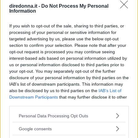
diredonna.it -
Do Not Process My Personal
Information
If you wish to opt-out of the sale, sharing to third parties, or
processing of your personal or sensitive information for
targeted advertising by us, please use the below opt-out
section to confirm your selection. Please note that after your
opt-out request is processed you may continue seeing
interest-based ads based on personal information utilized by
us or personal information disclosed to third parties prior to
your opt-out. You may separately opt-out of the further
disclosure of your personal information by third parties on the
IAB’s list of downstream participants. This information may
also be disclosed by us to third parties on the
IAB’s List of
Downstream Participants
that may further disclose it to other
third parties.
Please note that this website/app uses one or more Google
Personal Data Processing Opt Outs
services and may gather and store information including but
BODY CARE
not limited to your visit or usage behaviour. You may click to
Google consents
grant or deny consent to Google and its third-party tags to
Funghi in piscina e palestra: