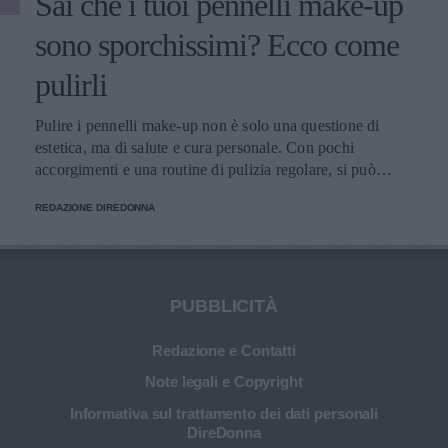
Sai che i tuoi pennelli make-up
sono sporchissimi? Ecco come
pulirli
Pulire i pennelli make-up non è solo una questione di
estetica, ma di salute e cura personale. Con pochi
accorgimenti e una routine di pulizia regolare, si può
migliorare l’applicazione del trucco, mantenere una pelle
REDAZIONE DIREDONNA
più sana e prolungare la vita dei preziosi strumenti di
bellezza.
PUBBLICITÀ
Redazione e Contatti
Note legali e Copyright
Informativa sul trattamento dei dati personali
DireDonna