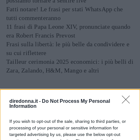
possiamo tornare a sentire live
Fatti notare! Le frasi per stati WhatsApp che
tutti commenteranno
11 frasi di Papa Leone XIV, pronunciate quando
era Robert Francis Prevost
Frasi sulla libertà: le più belle da condividere e
su cui riflettere
Tailleur cerimonia 2025 economici: i più belli di
Zara, Zalando, H&M, Mango e altri
diredonna.it -
Do Not Process My Personal
Information
If you wish to opt-out of the sale, sharing to third parties, or
processing of your personal or sensitive information for
Articoli
a tema
targeted advertising by us, please use the below opt-out