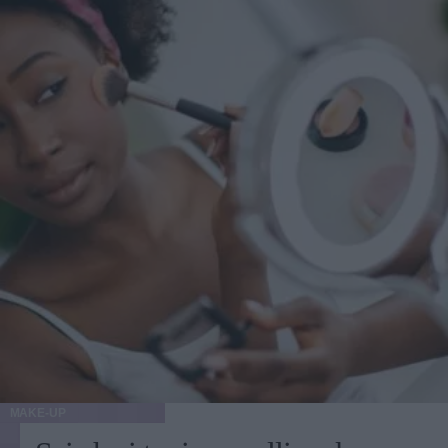
ai miei pazienti che per ottenere il massimo da un
intervento, è necessario rallentare. Se il paziente perde altri
10-15 chili dopo la procedura, il risultato potrebbe non
essere ottimale". L'ideale, quindi, sarebbe raggiungere e
mantenere un peso stabile, prima di decidere di sottoporsi a
qualunque tipo di intervento estetico.
MAKE-UP