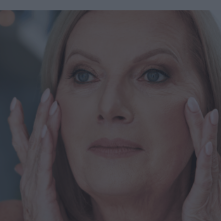
della crescente popolarità di farmaci come Ozempic, per
rappresentare il "tocco finale" dopo aver perso quei chili
difficili da eliminare con dieta ed esercizio. "Molti di
questi pazienti hanno un’attenzione particolare per
l’estetica - spiega Levine a New Beauty - Chi utilizza
farmaci GLP-1 per perdere gli ultimi chili spesso desidera
massimizzare i risultati con trattamenti mirati". La perdita
di peso significativa, inoltre, consente a molti pazienti di
accedere a interventi estetici che prima non erano possibili:
"Dopo una perdita di peso importante, i pazienti diventano
potenziali candidati per interventi chirurgici. Questo
potrebbe significare una qualificazione per
un’addominoplastica o risultati migliorati con liposuzione e
rassodamento cutaneo". Cos’è un Ozempic Makeover?
Oltre a Ozempic, esistono altri farmaci GLP-1 usati per la
perdita di peso, e i trattamenti inclusi nell’Ozempic
Makeover sono indicati per chiunque abbia perso peso
rapidamente, sia tramite farmaci, interventi chirurgici, dieta
o esercizio. "La perdita di peso rapida ha molteplici effetti
- spiega il dottor Levine - Le persone possono apparire