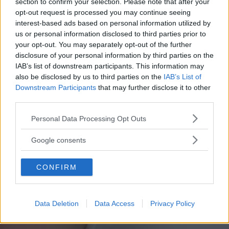
section to confirm your selection. Please note that after your
opt-out request is processed you may continue seeing
interest-based ads based on personal information utilized by
us or personal information disclosed to third parties prior to
your opt-out. You may separately opt-out of the further
disclosure of your personal information by third parties on the
IAB’s list of downstream participants. This information may
also be disclosed by us to third parties on the
IAB’s List of
Downstream Participants
that may further disclose it to other
third parties.
Please note that this website/app uses one or more Google
Personal Data Processing Opt Outs
services and may gather and store information including but
not limited to your visit or usage behaviour. You may click to
Google consents
grant or deny consent to Google and its third-party tags to
use your data for below specified purposes in below Google
CONFIRM
consent section.
Data Deletion
Data Access
Privacy Policy