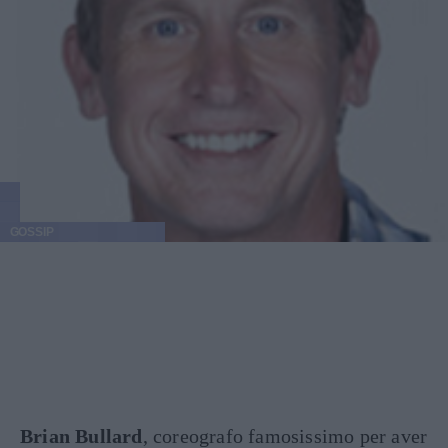
GOSSIP
Brian Bullard
, coreografo famosissimo per aver