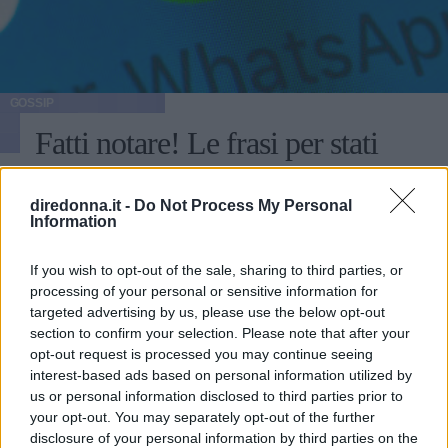
GOSSIP
Fatti notare! Le frasi per stati
WhatsApp che tutti
diredonna.it -
Do Not Process My Personal
commenteranno
Information
Alcuni consigli relativi alle frasi per stati di WhatsApp:
If you wish to opt-out of the sale, sharing to third parties, or
ecco come fare colpo sui propri contatti utilizzando
processing of your personal or sensitive information for
aforismi e citazioni.
targeted advertising by us, please use the below opt-out
section to confirm your selection. Please note that after your
PERDITA DURANGO
opt-out request is processed you may continue seeing
interest-based ads based on personal information utilized by
us or personal information disclosed to third parties prior to
your opt-out. You may separately opt-out of the further
disclosure of your personal information by third parties on the