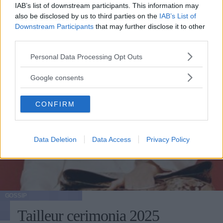
IAB’s list of downstream participants. This information may
also be disclosed by us to third parties on the
IAB’s List of
Downstream Participants
that may further disclose it to other
third parties.
Please note that this website/app uses one or more Google
Personal Data Processing Opt Outs
services and may gather and store information including but
not limited to your visit or usage behaviour. You may click to
Google consents
grant or deny consent to Google and its third-party tags to
use your data for below specified purposes in below Google
CONFIRM
consent section.
Data Deletion
Data Access
Privacy Policy
GOSSIP
Tailleur cerimonia 2025