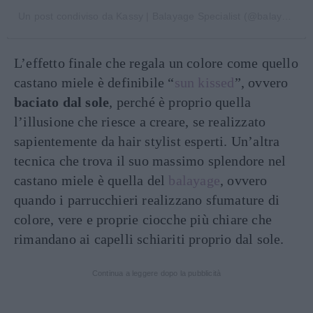
Un post condiviso da Kassy | Balayage Specialist (@balayage.by.kass)
L’effetto finale che regala un colore come quello
castano miele è definibile “
sun kissed
”, ovvero
baciato dal sole
, perché è proprio quella
l’illusione che riesce a creare, se realizzato
sapientemente da hair stylist esperti. Un’altra
tecnica che trova il suo massimo splendore nel
castano miele è quella del
balayage
, ovvero
quando i parrucchieri realizzano sfumature di
colore, vere e proprie ciocche più chiare che
rimandano ai capelli schiariti proprio dal sole.
Continua a leggere dopo la pubblicità