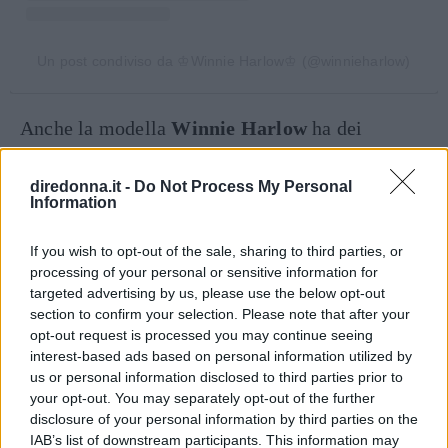
Un post condiviso da ♔Winnie Harlow♔ (@winnieharlow)
Anche la modella
Winnie Harlow
ha dei
bellissimi capelli ricci naturali di colore castano
miele, che dona luce e movimento alla chioma.
diredonna.it -
Do Not Process My Personal
Information
Continua a leggere dopo la pubblicità
If you wish to opt-out of the sale, sharing to third parties, or
processing of your personal or sensitive information for
targeted advertising by us, please use the below opt-out
section to confirm your selection. Please note that after your
opt-out request is processed you may continue seeing
interest-based ads based on personal information utilized by
us or personal information disclosed to third parties prior to
your opt-out. You may separately opt-out of the further
disclosure of your personal information by third parties on the
IAB’s list of downstream participants. This information may