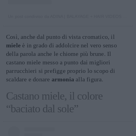
Un post condiviso da ADINA | BALAYAGE + HAIR VIDEOS (@adina_pignatare)
Così, anche dal punto di vista cromatico, il
miele
è in grado di addolcire nel vero senso
della parola anche le chiome più brune. Il
castano miele messo a punto dai migliori
parrucchieri si prefigge proprio lo scopo di
scaldare e donare
armonia
alla figura.
Castano miele, il colore
“baciato dal sole”