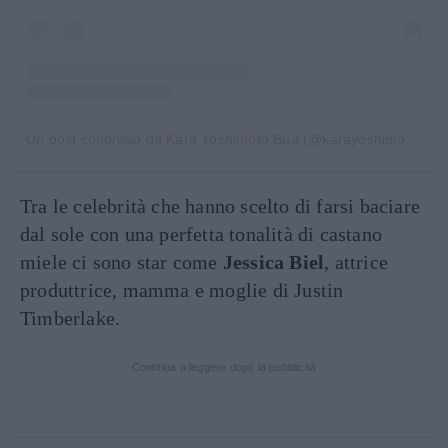
Un post condiviso da Kara Yoshimoto Bua (@karayoshimotobua)
Tra le celebrità che hanno scelto di farsi baciare
dal sole con una perfetta tonalità di castano
miele ci sono star come
Jessica Biel
, attrice
produttrice, mamma e moglie di Justin
Timberlake.
Continua a leggere dopo la pubblicità