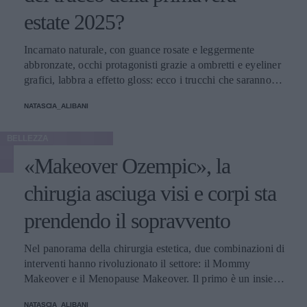
estate 2025?
Incarnato naturale, con guance rosate e leggermente
abbronzate, occhi protagonisti grazie a ombretti e eyeliner
grafici, labbra a effetto gloss: ecco i trucchi che saranno
protagonisti della bella stagione.
NATASCIA_ALIBANI
BELLEZZA
«Makeover Ozempic», la
chirugia asciuga visi e corpi sta
prendendo il sopravvento
Nel panorama della chirurgia estetica, due combinazioni di
interventi hanno rivoluzionato il settore: il Mommy
Makeover e il Menopause Makeover. Il primo è un insieme
di interventi di chirurgia estetica progettati per aiutare le
NATASCIA_ALIBANI