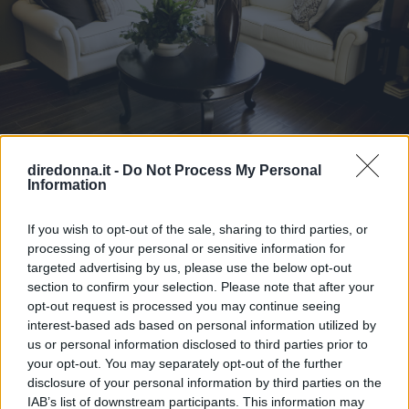
candeggina nell’acqua di lavaggio ma rispettate le dosi
indicate. Stirate con ferro caldo su biancheria leggermente
umida. Come trattare il tessuto in base alle macchie Vino
rosso: assorbite subito il vino con carta assorbente o un
panno bianco o inumidite senza bagnare troppo con vino
bianco a 60°; evitate il sale che danneggia il tessuto; lavate
la tovaglia subito dopo il pranzo e, se non la lavate subito,
immergete la macchia nell’acqua fredda. Frutta rossa o
diredonna.it -
Do Not Process My Personal
rossetto: prima di mettere la tovaglia in lavatrice,
Information
sciacquate la macchia con acqua fredda o tamponate con
CASA
un panno imbevuto di alcool casalingo per eliminare il più
Design: 10 oggetti per la casa
If you wish to opt-out of the sale, sharing to third parties, or
possibile il colore, poi strofinate la macchia con detersivo
processing of your personal or sensitive information for
per i piatti, risciacquare con acqua fredda e poi lavate in
Non solo grandi mobili, a costruire l'identità di una casa
targeted advertising by us, please use the below opt-out
lavatrice. Candela: grattate la macchia per togliere il
contribuiscono i dettagli: ecco 10 oggetti di design su cui
section to confirm your selection. Please note that after your
massimo della cera. Arrotolate il tessuto fra le dita per
opt-out request is processed you may continue seeing
puntare.
estrarre la cera assorbita, poi tendete il tessuto macchiato e
interest-based ads based on personal information utilized by
fatevi scorrere su l’acqua molto calda: l’acqua calda
NICCOLO PICCIONI
us or personal information disclosed to third parties prior to
s’infiltra nel tessuto e scioglie la cera. Infine lavate la
your opt-out. You may separately opt-out of the further
tovaglia. Grasso: strofinate la macchia con sapone o uno
disclosure of your personal information by third parties on the
smacchiatore di tipo Eau Ecarlate, prima di lavare la
IAB’s list of downstream participants. This information may