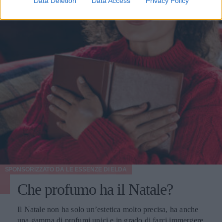
Data Deletion
Data Access
Privacy Policy
SPONSORIZZATO DA
LE ESSENZE DI ELDA
Che profumo ha il Natale?
Il Natale non ha solo un’estetica molto precisa, ha anche
una gamma di profumi unici e in grado di farci immergere