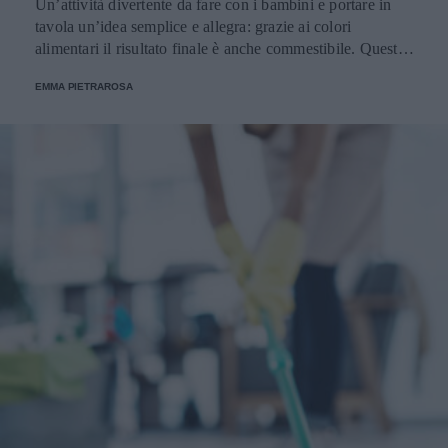
Un’attività divertente da fare con i bambini e portare in
tavola un’idea semplice e allegra: grazie ai colori
alimentari il risultato finale è anche commestibile. Questa è
una tradizione che ha radici molto lontane ma che ancora
EMMA PIETRAROSA
oggi è molto sentita.