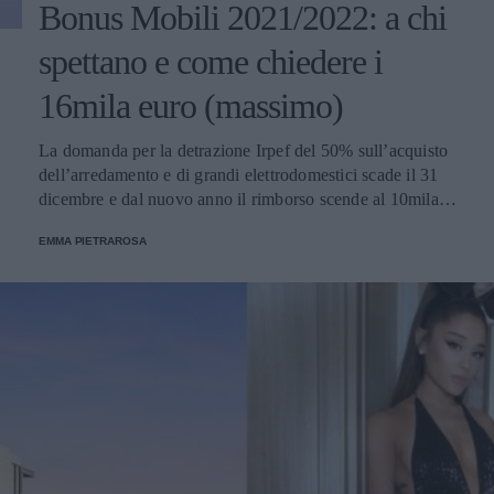
Bonus Mobili 2021/2022: a chi
spettano e come chiedere i
16mila euro (massimo)
La domanda per la detrazione Irpef del 50% sull’acquisto
dell’arredamento e di grandi elettrodomestici scade il 31
dicembre e dal nuovo anno il rimborso scende al 10mila
euro. Ecco una mini guida su come ottenere le
EMMA PIETRAROSA
agevolazioni.