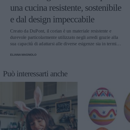
una cucina resistente, sostenibile
e dal design impeccabile
Creato da DuPont, il corian è un materiale resistente e
durevole particolarmente utilizzato negli arredi grazie alla
sua capacità di adattarsi alle diverse esigenze sia in termini
di colori che di forma. Facile da pulire e durevole: ecco
ELIANA MAGNOLO
perché è adatto alla cucina di casa!
Può interessarti anche