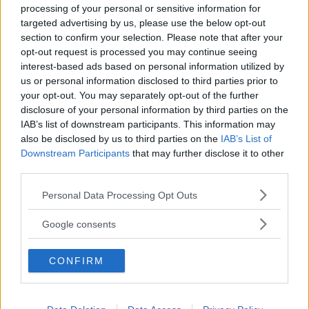
processing of your personal or sensitive information for
targeted advertising by us, please use the below opt-out
section to confirm your selection. Please note that after your
opt-out request is processed you may continue seeing
CASA
interest-based ads based on personal information utilized by
us or personal information disclosed to third parties prior to
Casa sicura: consigli utili per la
your opt-out. You may separately opt-out of the further
disclosure of your personal information by third parties on the
tranquillità di tutta la famiglia
IAB’s list of downstream participants. This information may
also be disclosed by us to third parties on the
IAB’s List of
Ci sono alcuni accorgimenti che possono farci sentire
Downstream Participants
that may further disclose it to other
molto più sicuri all’interno della nostra casa, e quindi più
third parties.
sereni e felici. Scopriamoli insieme.
Please note that this website/app uses one or more Google
Personal Data Processing Opt Outs
EMMA PIETRAROSA
services and may gather and store information including but
not limited to your visit or usage behaviour. You may click to
Google consents
grant or deny consent to Google and its third-party tags to
use your data for below specified purposes in below Google
CONFIRM
consent section.