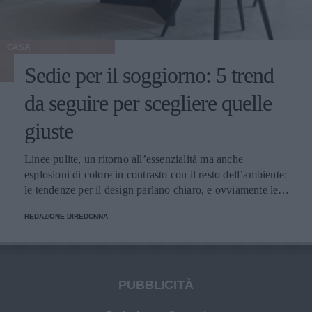
CASA
Sedie per il soggiorno: 5 trend
da seguire per scegliere quelle
giuste
Linee pulite, un ritorno all’essenzialità ma anche
esplosioni di colore in contrasto con il resto dell’ambiente:
le tendenze per il design parlano chiaro, e ovviamente le
sedie non fanno eccezione. Ma come scegliere quelle più
REDAZIONE DIREDONNA
adatte allo spazio e allo stile del soggiorno?
PUBBLICITÀ