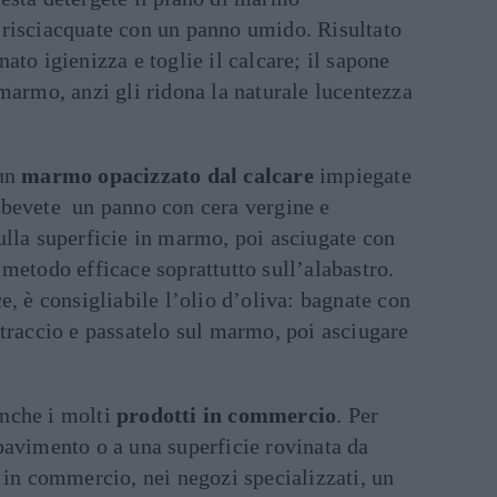
 risciacquate con un panno umido. Risultato
ato igienizza e toglie il calcare; il sapone
 marmo, anzi gli ridona la naturale lucentezza
 un
marmo opacizzato dal calcare
impiegate
mbevete un panno con cera vergine e
ulla superficie in marmo, poi asciugate con
 metodo efficace soprattutto sull’alabastro.
e, è consigliabile l’olio d’oliva: bagnate con
straccio e passatelo sul marmo, poi asciugare
nche i molti
prodotti in commercio
. Per
pavimento o a una superficie rovinata da
è in commercio, nei negozi specializzati, un