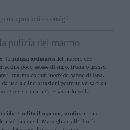
gento: prodotti e consigli
la pulizia del marmo
e, la
pulizia ordinaria
del marmo che
acchie poco estese di sugo, frutta o grasso.
date il marmo con un morbido panno di lana.
i da usura e incrostazioni potreste versare su
vergine e acquaragia e passarlo sulla
lucido e pulito il marmo
, strofinate una
a sul sapone di Marsiglia o all’olio di
uesta detergete il piano di marmo