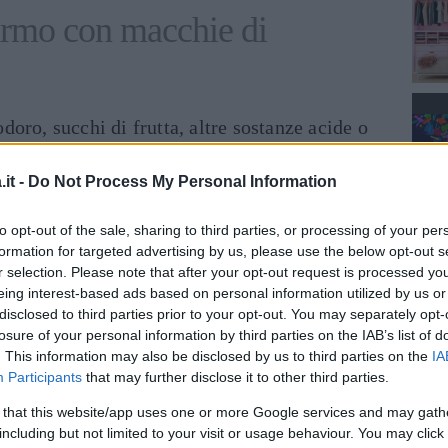
armo con macchie di
oro, succhi di frutta, altre sostanze acide o
 marmo. Queste macchie vanno asciugate
chiata va lavata con sapone di Marsiglia e
it -
Do Not Process My Personal Information
a bucato, non soda caustica. Potete ricorrere
to opt-out of the sale, sharing to third parties, or processing of your per
sta con tre parti di bicarbonato e una di
formation for targeted advertising by us, please use the below opt-out s
a macchia. Risciacquate bene.
r selection. Please note that after your opt-out request is processed y
eing interest-based ads based on personal information utilized by us or
rmo con macchie di caffè
disclosed to third parties prior to your opt-out. You may separately opt-
losure of your personal information by third parties on the IAB’s list of
. This information may also be disclosed by us to third parties on the
IA
vono facilmente con succo di limone e sale da
Participants
that may further disclose it to other third parties.
e.
 that this website/app uses one or more Google services and may gath
including but not limited to your visit or usage behaviour. You may click 