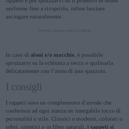
tappeto e poi spruzzarvi su il prodotto in modo
uniforme fino a ricoprirlo, infine lasciare
asciugare naturalmente.
Continua a leggere dopo la pubblicità
In caso di
aloni e/o macchie
, è possibile
spruzzarvi su la schiuma a secco e spalmarla
delicatamente con l’aiuto di una spazzola.
I consigli
I tappeti sono un complemento d’arredo che
conferisce ad ogni stanza un innegabile tocco di
personalità e stile. Classici o moderni, colorati o
sobri, sintetici o in fibre naturali,
i tappeti si