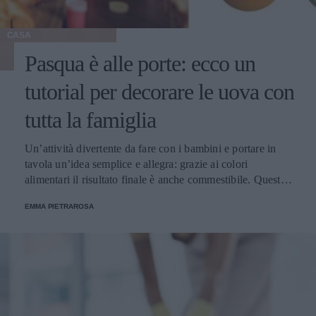
CASA
Pasqua è alle porte: ecco un
tutorial per decorare le uova con
tutta la famiglia
Un’attività divertente da fare con i bambini e portare in
tavola un’idea semplice e allegra: grazie ai colori
alimentari il risultato finale è anche commestibile. Questa è
una tradizione che ha radici molto lontane ma che ancora
EMMA PIETRAROSA
oggi è molto sentita.