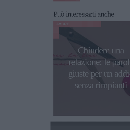
Può interessarti anche
AMORE
tino: 10 idee
Chiudere una
 originali e
relazione: le paro
tiche per
giuste per un addi
teggiare
senza rimpianti