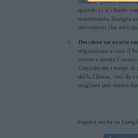
rendere questo momento
quando ci si chiede com
matrimonio, bisogna ess
nervosismi che anticipa
Decidere un orario c
organizzare a casa il b
tenere a mente l’orario 
Considerate i tempi di 
della Chiesa, così da e
migliore può essere du
Seguici anche su Goog