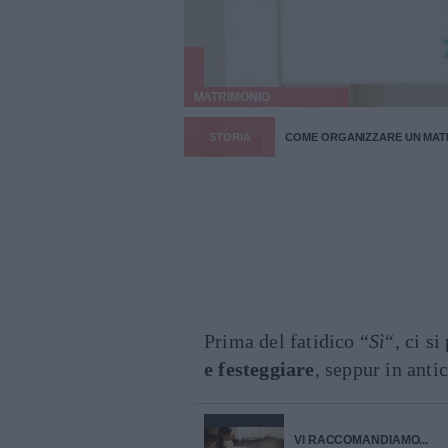
MATRIMONIO
STORIA
COME ORGANIZZARE UN MAT
Prima del fatidico “
Sì
“, ci s
e festeggiare
, seppur in anti
VI RACCOMANDIAMO...