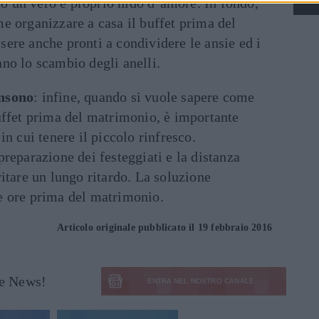
 un vero e proprio nido d’amore. In fondo,
e organizzare a casa il buffet prima del
ere anche pronti a condividere le ansie ed i
no lo scambio degli anelli.
onsono
: infine, quando si vuole sapere come
uffet prima del matrimonio, è importante
in cui tenere il piccolo rinfresco.
preparazione dei festeggiati e la distanza
vitare un lungo ritardo. La soluzione
e ore prima del matrimonio.
Articolo originale pubblicato il 19 febbraio 2016
le News!
ENTRA NEL NOSTRO CANALE