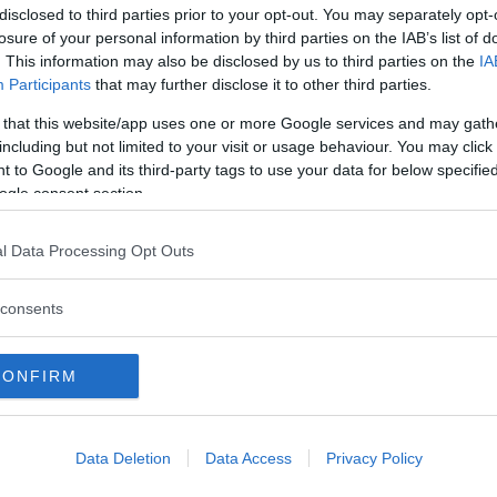
disclosed to third parties prior to your opt-out. You may separately opt-
losure of your personal information by third parties on the IAB’s list of
 tra le regole su come organizzare a casa il
. This information may also be disclosed by us to third parties on the
IA
onio vi è anche quella di non offrire agli
Participants
that may further disclose it to other third parties.
he troppo forti. Esse potrebbero, infatti,
 that this website/app uses one or more Google services and may gath
ori o di ebrezze che potrebbero non rendere
including but not limited to your visit or usage behaviour. You may click 
 to Google and its third-party tags to use your data for below specifi
ogle consent section.
lci
: un terzo consiglio per sapere come
l Data Processing Opt Outs
uffet prima del matrimonio vi è anche quello
olazione, con i dolci e le bevande che le
consents
to modo si potrà fare l’ultima colazione da
zio alla nuova vita da sposi.
CONFIRM
i
: un altro consiglio è quello di selezionare
 escludere nessuno dei parenti vicini. Ogni
Data Deletion
Data Access
Privacy Policy
a propria parte di invitati e, soprattutto,