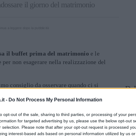
ndossare il giorno del matrimonio
inua a leggere dopo la pubblicità
sa il buffet prima del matrimonio
e le
 per non esagerare nella realizzazione del
rimo consiglio da osservare quando ci si
Dal
e a casa il buffet prima del matrimonio è
it -
Do Not Process My Personal Information
etanze leggere che non appesantiscano gli
 questo caso meglio scegliere prodotti finger
to opt-out of the sale, sharing to third parties, or processing of your per
zichini per colmare la sensazione di fame
formation for targeted advertising by us, please use the below opt-out s
mo, senza rovinare l’appetito prima del
r selection. Please note that after your opt-out request is processed y
eing interest-based ads based on personal information utilized by us or