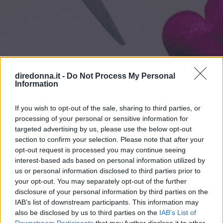
diredonna.it -
Do Not Process My Personal
Information
If you wish to opt-out of the sale, sharing to third parties, or
AMORE
processing of your personal or sensitive information for
targeted advertising by us, please use the below opt-out
Chiudere una relazione: le
section to confirm your selection. Please note that after your
opt-out request is processed you may continue seeing
parole giuste per un addio senza
interest-based ads based on personal information utilized by
us or personal information disclosed to third parties prior to
rimpianti
your opt-out. You may separately opt-out of the further
disclosure of your personal information by third parties on the
Alcuni consigli ed esempi su frasi di addio per chiudere
IAB’s list of downstream participants. This information may
una relazione: dal tradimento al cambiamento, come ci si
also be disclosed by us to third parties on the
IAB’s List of
adatta a tutte le situazioni.
Downstream Participants
that may further disclose it to other