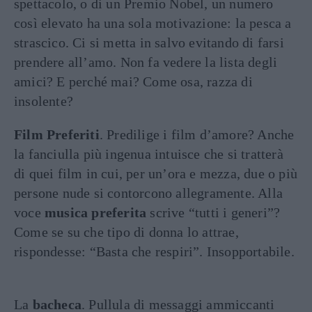
spettacolo, o di un Premio Nobel, un numero
così elevato ha una sola motivazione: la pesca a
strascico. Ci si metta in salvo evitando di farsi
prendere all’amo. Non fa vedere la lista degli
amici? E perché mai? Come osa, razza di
insolente?
Film Preferiti
. Predilige i film d’amore? Anche
la fanciulla più ingenua intuisce che si tratterà
di quei film in cui, per un’ora e mezza, due o più
persone nude si contorcono allegramente. Alla
voce
musica preferita
scrive “tutti i generi”?
Come se su che tipo di donna lo attrae,
rispondesse: “Basta che respiri”. Insopportabile.
La
bacheca
. Pullula di messaggi ammiccanti