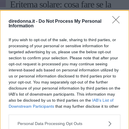
Eritema solare: cosa fare se la
pelle è stata sovraesposta ai
diredonna.it -
Do Not Process My Personal
raggi UV
Information
I sintomi e i rimedi più efficaci per l'eritema solare, ma
If you wish to opt-out of the sale, sharing to third parties, or
anche i consigli utili per prevenirlo e proteggere la tua
processing of your personal or sensitive information for
pelle dai raggi UV.
targeted advertising by us, please use the below opt-out
section to confirm your selection. Please note that after your
REDAZIONE DIREDONNA
opt-out request is processed you may continue seeing
interest-based ads based on personal information utilized by
us or personal information disclosed to third parties prior to
your opt-out. You may separately opt-out of the further
disclosure of your personal information by third parties on the
IAB’s list of downstream participants. This information may
also be disclosed by us to third parties on the
IAB’s List of
Downstream Participants
that may further disclose it to other
third parties.
Please note that this website/app uses one or more Google
Personal Data Processing Opt Outs
services and may gather and store information including but