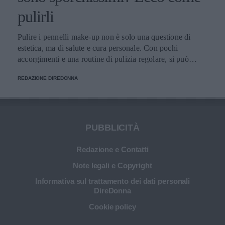
pulirli
Pulire i pennelli make-up non è solo una questione di
estetica, ma di salute e cura personale. Con pochi
accorgimenti e una routine di pulizia regolare, si può
migliorare l’applicazione del trucco, mantenere una pelle
REDAZIONE DIREDONNA
più sana e prolungare la vita dei preziosi strumenti di
bellezza.
PUBBLICITÀ
Redazione e Contatti
Note legali e Copyright
Informativa sul trattamento dei dati personali
DireDonna
Cookie policy