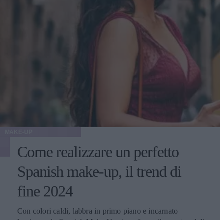
10-15 chili dopo la procedura, il risultato potrebbe non
essere ottimale". L'ideale, quindi, sarebbe raggiungere e
mantenere un peso stabile, prima di decidere di sottoporsi a
qualunque tipo di intervento estetico.
MAKE-UP
Come realizzare un perfetto
Spanish make-up, il trend di
fine 2024
Con colori caldi, labbra in primo piano e incarnato