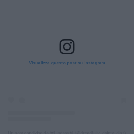
Visualizza questo post su Instagram
Un post condiviso da 💀Lindsay💀 (@dreadfully_dainty_dips)