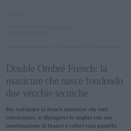
Un post condiviso da Lis The Nail Fairy 🧚🏼‍♀️ (@listhenailfairy)
Double Ombré French: la
manicure che nasce fondendo
due vecchie tecniche
Per realizzare la french manicure che tutti
conosciamo, si dipingono le unghie con una
combinazione di bianco e colori rosa pastello.