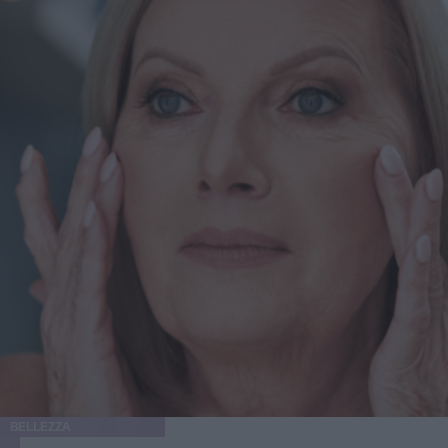
tutto il corpo. Nelle donne, il seno può perdere volume e
risultare cadente, mentre l’addome può apparire rilassato.
Questo fenomeno influisce su tutto il corpo". Anche chi
non ha perso molto peso, però, potrebbe notare alcuni di
questi effetti. "Pazienti naturalmente magri che usano
questi farmaci possono riscontrare cambiamenti
significativi. Spesso appaiono emaciati a causa della
perdita di volume facciale e di una definizione ridotta della
mandibola. Tuttavia, non hanno abbastanza pelle in
eccesso per trarre beneficio dalla rimozione chirurgica,
motivo per cui utilizzo tecniche di rassodamento laser e
volume strategico". I pazienti che richiedono un Ozempic
Makeover rientrano solitamente in due categorie principali,
ciascuna con trattamenti personalizzati: Per chi ha una
quantità limitata di pelle in eccesso, i trattamenti si
concentrano su tecniche di rassodamento cutaneo come la
radiofrequenza, i filler o i trasferimenti di grasso per
ripristinare il volume perso; in questo caso, i trasferimenti
di grasso si rivelano particolarmente efficaci per
ripristinare il volume in viso o per interventi di aumento
BELLEZZA
del seno o dei glutei. Quando la perdita di peso è