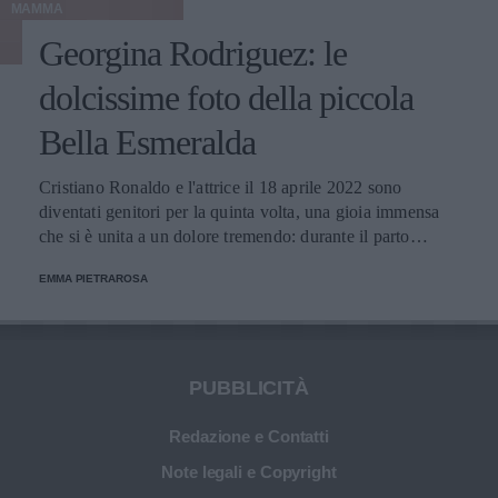
MAMMA
Georgina Rodriguez: le
dolcissime foto della piccola
Bella Esmeralda
Cristiano Ronaldo e l'attrice il 18 aprile 2022 sono
diventati genitori per la quinta volta, una gioia immensa
che si è unita a un dolore tremendo: durante il parto
gemellare, uno dei bimbi ha perso la vita. Ora la mamma
EMMA PIETRAROSA
pubblica degli scatti molto teneri e svela il nome della
neonata.
PUBBLICITÀ
Redazione e Contatti
Note legali e Copyright