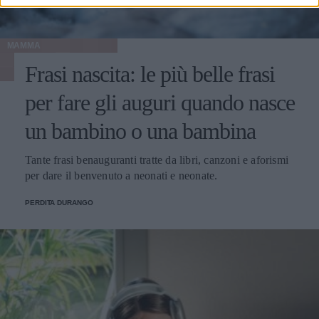
MAMMA
Frasi nascita: le più belle frasi
per fare gli auguri quando nasce
un bambino o una bambina
Tante frasi benauguranti tratte da libri, canzoni e aforismi
per dare il benvenuto a neonati e neonate.
PERDITA DURANGO