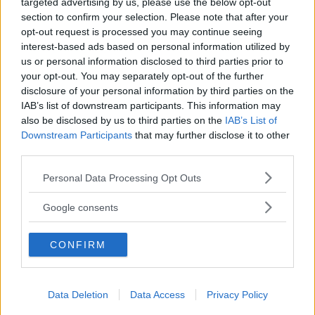
targeted advertising by us, please use the below opt-out
PERDITA DURANGO
section to confirm your selection. Please note that after your
opt-out request is processed you may continue seeing
interest-based ads based on personal information utilized by
us or personal information disclosed to third parties prior to
your opt-out. You may separately opt-out of the further
disclosure of your personal information by third parties on the
IAB’s list of downstream participants. This information may
also be disclosed by us to third parties on the
IAB’s List of
Downstream Participants
that may further disclose it to other
third parties.
Please note that this website/app uses one or more Google
Personal Data Processing Opt Outs
services and may gather and store information including but
not limited to your visit or usage behaviour. You may click to
Google consents
grant or deny consent to Google and its third-party tags to
use your data for below specified purposes in below Google
CONFIRM
consent section.
Data Deletion
Data Access
Privacy Policy