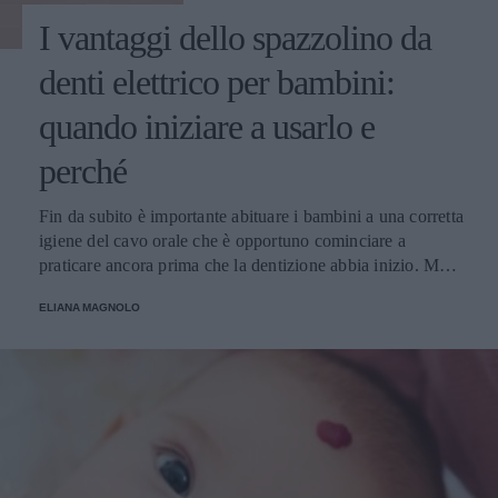
I vantaggi dello spazzolino da
denti elettrico per bambini:
quando iniziare a usarlo e
perché
Fin da subito è importante abituare i bambini a una corretta
igiene del cavo orale che è opportuno cominciare a
praticare ancora prima che la dentizione abbia inizio. Ma
cosa è meglio? Spazzolino tradizionale o spazzolino
ELIANA MAGNOLO
elettrico? Da quale età?