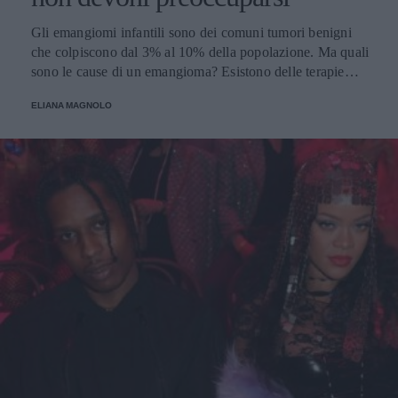
Gli emangiomi infantili sono dei comuni tumori benigni
che colpiscono dal 3% al 10% della popolazione. Ma quali
sono le cause di un emangioma? Esistono delle terapie
apposite? E all'impatto psicologico e alla preoccupazione
ELIANA MAGNOLO
di mamma e papà chi ci pensa? Parliamone insieme.