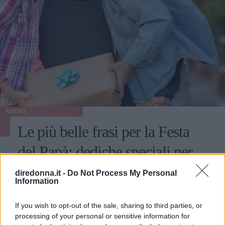
AMORE
Le più belle frasi per la Festa
del Papà: dediche speciali per
celebrare il tuo eroe
diredonna.it -
Do Not Process My Personal
Information
Come scrivere delle perfette frasi per la Festa del Papà da
dedicare al nostro genitore? Alcuni spunti su come
If you wish to opt-out of the sale, sharing to third parties, or
muoversi.
processing of your personal or sensitive information for