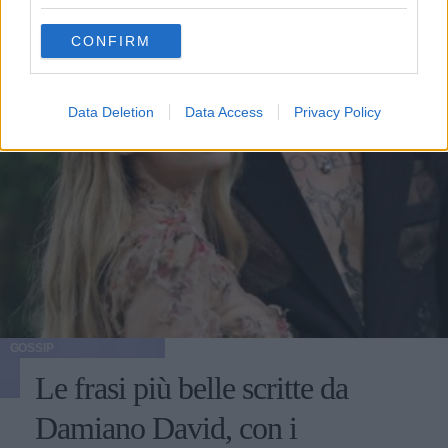
grant or deny consent to Google and its third-party tags to
use your data for below specified purposes in below Google
CONFIRM
consent section.
Data Deletion
Data Access
Privacy Policy
GOSSIP
Le frasi più belle scritte da
Damiano David, con i