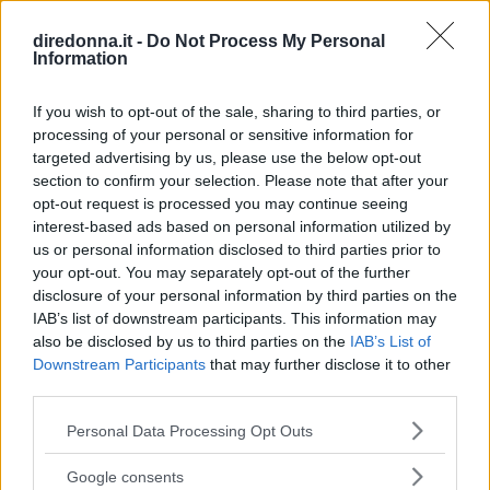
diredonna.it -
Do Not Process My Personal
Information
GOSSIP
Tailleur cerimonia 2025
If you wish to opt-out of the sale, sharing to third parties, or
processing of your personal or sensitive information for
economici: i più belli di Zara,
targeted advertising by us, please use the below opt-out
section to confirm your selection. Please note that after your
Zalando, H&M, Mango e altri
opt-out request is processed you may continue seeing
interest-based ads based on personal information utilized by
Da Zara a H&M, passando per Mango e Stradivarius: la
us or personal information disclosed to third parties prior to
bella stagione alle porte significa solo una cosa,
your opt-out. You may separately opt-out of the further
"cerimonie" e per arrivarci al meglio si può dare
disclosure of your personal information by third parties on the
un'occhiata nella sezione tailleur di questi brand.
IAB’s list of downstream participants. This information may
NATASCIA_ALIBANI
also be disclosed by us to third parties on the
IAB’s List of
Downstream Participants
that may further disclose it to other
third parties.
Please note that this website/app uses one or more Google
Personal Data Processing Opt Outs
services and may gather and store information including but
not limited to your visit or usage behaviour. You may click to
Google consents