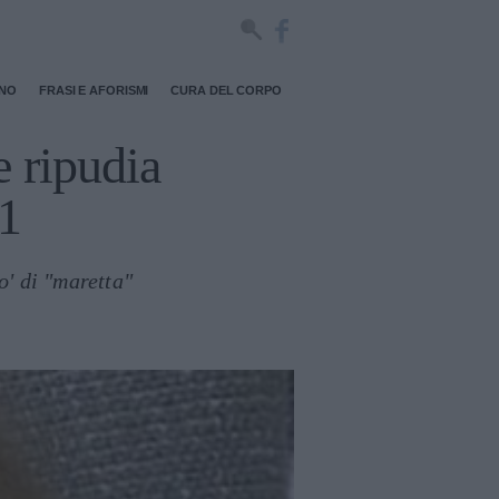
RNO
FRASI E AFORISMI
CURA DEL CORPO
e ripudia
1
' di "maretta"