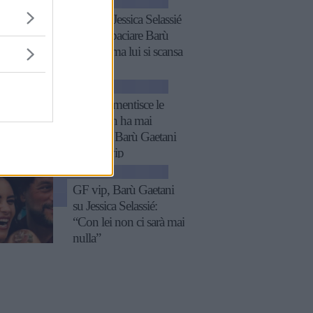
GOSSIP
GF vip, Jessica Selassié
prova a baciare Barù
Gaetani ma lui si scansa
GOSSIP
Noemi smentisce le
voci, non ha mai
diffidato Barù Gaetani
del GF vip
GOSSIP
GF vip, Barù Gaetani
su Jessica Selassié:
“Con lei non ci sarà mai
nulla”