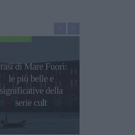
GOSSIP
rasi di Mare Fuori:
Le frasi p
le più belle e
scritte da
significative della
David, 
serie cult
Måneskin e d