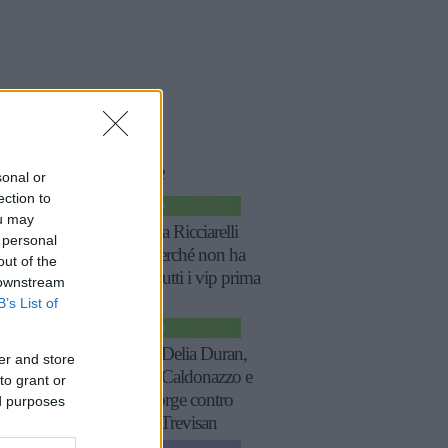
le
storie
correlate
sonal or
ection to
SPETTACOLO
ou may
GF, Katia Ricciarelli
 personal
spiega perché non ha
out of the
salutato tutti i vip prima
 downstream
di uscire
B’s List of
SPETTACOLO
GF vip: Delia Duran,
er and store
Nathaly Caldonazzo e
to grant or
Soleil Sorge contro
ed purposes
Miriana Trevisan