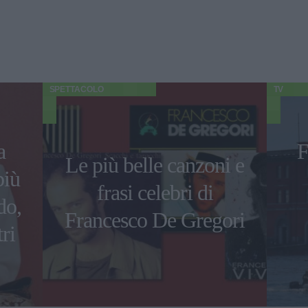
SPETTACOLO
TV
a
F
Le più belle canzoni e
più
frasi celebri di
do,
Francesco De Gregori
ri