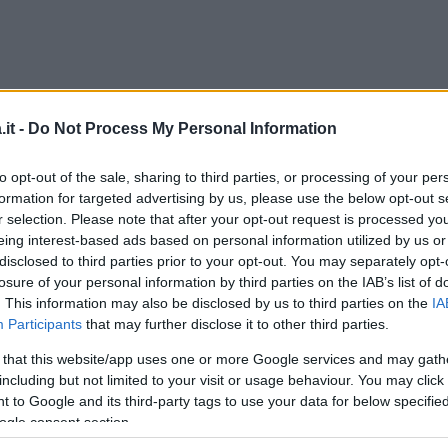
it -
Do Not Process My Personal Information
Dal
to opt-out of the sale, sharing to third parties, or processing of your per
Articolo originale pubblicato il 25 marzo 2011
formation for targeted advertising by us, please use the below opt-out s
r selection. Please note that after your opt-out request is processed y
eing interest-based ads based on personal information utilized by us or
disclosed to third parties prior to your opt-out. You may separately opt-
le News!
ENTRA NEL NOSTRO CANALE
losure of your personal information by third parties on the IAB’s list of
. This information may also be disclosed by us to third parties on the
IA
Participants
that may further disclose it to other third parties.
FACEBOOK
CONDIVIDI SU
TWITTER
 that this website/app uses one or more Google services and may gath
including but not limited to your visit or usage behaviour. You may click 
 to Google and its third-party tags to use your data for below specifi
ecnologia sta ridisegnando il processo educativo
ogle consent section.