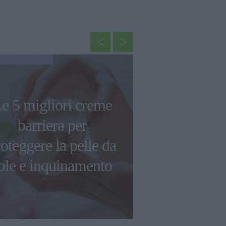
GOSSIP
Arriva nel
e 5 migliori creme
"Mufasa:
barriera per
Leone": ecc
oteggere la pelle da
dettagli d
ole e inquinamento
film D