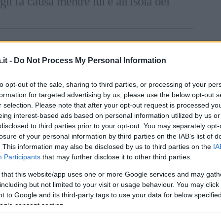
li fa causa mentre lui è all'Isola dei
inua a leggere dopo la pubblicità
it -
Do Not Process My Personal Information
Art
to opt-out of the sale, sharing to third parties, or processing of your per
i Balduino, la conduttrice
Ilary Blasi
si è
formation for targeted advertising by us, please use the below opt-out s
ragazzi? Ma sta piangendo? Questo Endrick
r selection. Please note that after your opt-out request is processed y
 ti commuovi così? Per caso questo Endrick è
eing interest-based ads based on personal information utilized by us or
disclosed to third parties prior to your opt-out. You may separately opt-
nduttrice, cercando di capire cosa stesse
losure of your personal information by third parties on the IAB’s list of
. This information may also be disclosed by us to third parties on the
IA
Participants
that may further disclose it to other third parties.
 contenere l’emozione. “
Nessuno lo sapeva di
 that this website/app uses one or more Google services and may gath
gi ed è in Brasile. Sicuramente gli fanno
including but not limited to your visit or usage behaviour. You may click 
ha dichiarato ancora Estefania, mentre lo
 to Google and its third-party tags to use your data for below specifi
ogle consent section.