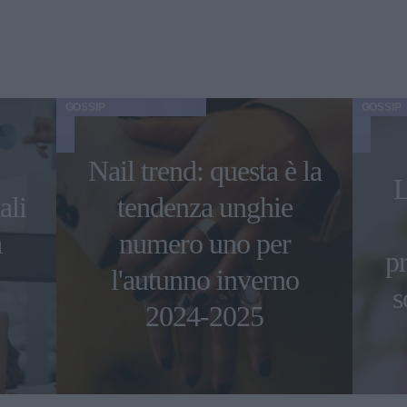
GOSSIP
GOSSIP
Nail trend: questa è la
L
ali
tendenza unghie
a
numero uno per
pr
l'autunno inverno
s
2024-2025