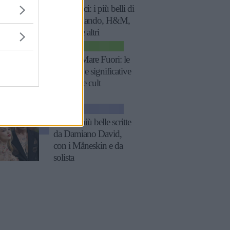
economici: i più belli di
Zara, Zalando, H&M,
Mango e altri
TV
Frasi di Mare Fuori: le
più belle e significative
della serie cult
GOSSIP
Le frasi più belle scritte
da Damiano David,
con i Måneskin e da
solista