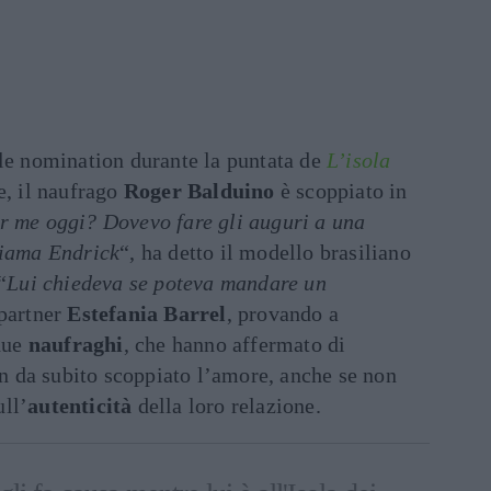
lle nomination durante la puntata de
L’isola
e, il naufrago
Roger Balduino
è scoppiato in
er me oggi?
Dovevo fare gli auguri a una
hiama Endrick
“, ha detto il modello brasiliano
“
Lui chiedeva se poteva mandare un
 partner
Estefania Barrel
, provando a
 due
naufraghi
, che hanno affermato di
fin da subito scoppiato l’amore, anche se non
ll’
autenticità
della loro relazione.