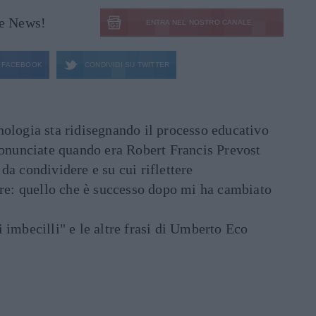
le News!
ENTRA NEL NOSTRO CANALE
FACEBOOK
CONDIVIDI SU
TWITTER
ecnologia sta ridisegnando il processo educativo
ronunciate quando era Robert Francis Prevost
e da condividere e su cui riflettere
are: quello che è successo dopo mi ha cambiato
di imbecilli" e le altre frasi di Umberto Eco