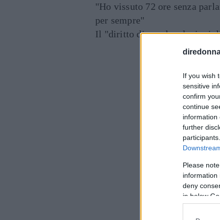
"Ho vissuto 72 ore senza parl
per sempre"
Il "diritto di parola a legioni 
diredonna.
If you wish 
sensitive in
confirm you
continue se
information 
further disc
participants
Downstream 
Please note
information 
deny consent
in below Go