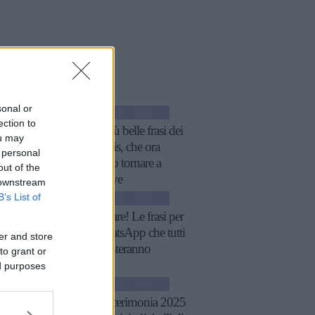
icoli
a tema
sonal or
GOSSIP
ection to
Le 10 più belle frasi dei
ou may
The Oasis, che ora
 personal
possiamo tornare a
out of the
sentire live
 downstream
B’s List of
GOSSIP
Fatti notare! Le frasi per
stati WhatsApp che tutti
er and store
commenteranno
to grant or
ed purposes
GOSSIP
Tailleur cerimonia 2025