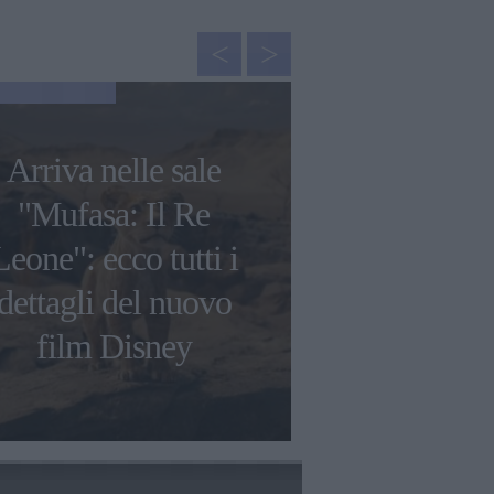
GOSSIP
Arriva nelle sale
Francesca C
"Mufasa: Il Re
"Ho avuto 
Leone": ecco tutti i
tossico
dettagli del nuovo
raccontato
film Disney
genito