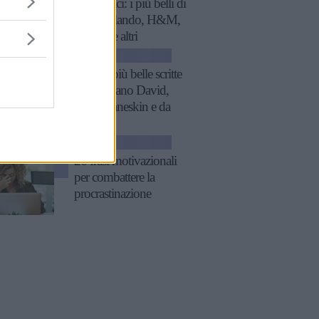
economici: i più belli di
Zara, Zalando, H&M,
Mango e altri
GOSSIP
Le frasi più belle scritte
da Damiano David,
con i Måneskin e da
solista
GOSSIP
26 frasi motivazionali
per combattere la
procrastinazione