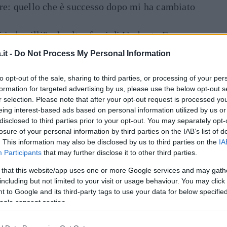
are: quello che è successo dopo mi ha cambiato
di imbecilli" e le altre frasi di Umberto Eco
it -
Do Not Process My Personal Information
Art
to opt-out of the sale, sharing to third parties, or processing of your per
formation for targeted advertising by us, please use the below opt-out s
r selection. Please note that after your opt-out request is processed y
eing interest-based ads based on personal information utilized by us or
disclosed to third parties prior to your opt-out. You may separately opt-
losure of your personal information by third parties on the IAB’s list of
. This information may also be disclosed by us to third parties on the
IA
Participants
that may further disclose it to other third parties.
 that this website/app uses one or more Google services and may gath
including but not limited to your visit or usage behaviour. You may click 
 to Google and its third-party tags to use your data for below specifi
ogle consent section.