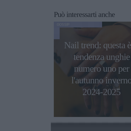
Può interessarti anche
GOSSIP
Nail trend: questa è
ni di Ambra
tendenza unghie
 con i figli e
numero uno per
 compagno
l'autunno invern
esco Renga
2024-2025