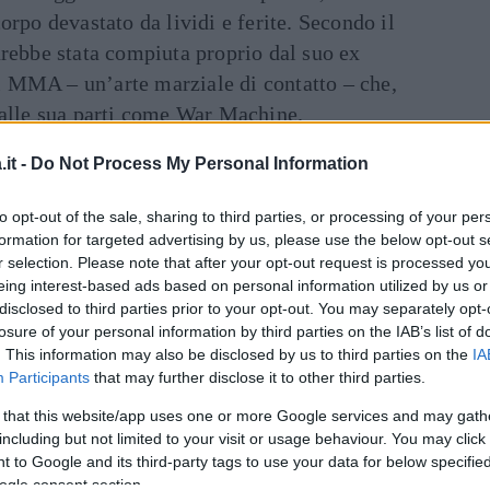
orpo devastato da lividi e ferite. Secondo il
arebbe stata compiuta proprio dal suo ex
 MMA – un’arte marziale di contatto – che,
dalle sua parti come War Machine.
it -
Do Not Process My Personal Information
inua a leggere dopo la pubblicità
to opt-out of the sale, sharing to third parties, or processing of your per
Art
formation for targeted advertising by us, please use the below opt-out s
 della Mack se l’è data a gambe, si sarebbe
r selection. Please note that after your opt-out request is processed y
eing interest-based ads based on personal information utilized by us or
casa della ragazza e, trovandola in compagnia
disclosed to third parties prior to your opt-out. You may separately opt-
vestiti e disarmati” scrive lei in una lettera
losure of your personal information by third parties on the IAB’s list of
 avrebbe prima picchiato selvaggiamente lui e
. This information may also be disclosed by us to third parties on the
IA
Participants
that may further disclose it to other third parties.
la ex fidanzata, con calci, pugni e
 tale foga da spezzare il manico dell’arma.
 that this website/app uses one or more Google services and may gath
including but not limited to your visit or usage behaviour. You may click 
, sempre nel racconto di Christy Mack, sono 18
 to Google and its third-party tags to use your data for below specifi
ogle consent section.