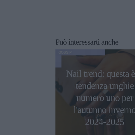
Può interessarti anche
GOSSIP
Nail trend: questa è
ni di Ambra
tendenza unghie
 con i figli e
numero uno per
 compagno
l'autunno invern
esco Renga
2024-2025