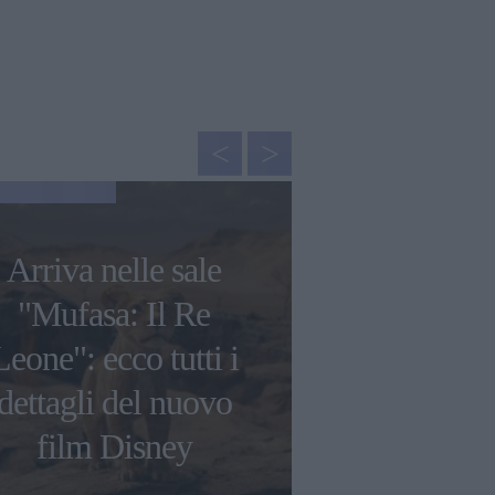
GOSSIP
Arriva nelle sale
Francesca C
"Mufasa: Il Re
"Ho avuto 
Leone": ecco tutti i
tossico
dettagli del nuovo
raccontato
film Disney
genito