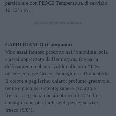
particolare con PESCE Temperatura di servizio
10-12° circa.
Continua a leggere dopo la pubblicità
CAPRI BIANCO (Campania)
Vino assai famoso prodotto nell’omonima isola
e assai apprezzato da Hemingway (ne parla
diffusamente nel suo “Addio alle armi”). Si
ottiene con uve Greco, Falanghina e Biancolella.
Il colore è paglierino chiaro; profumo gradevole,
tenue e poco persistente; sapore asciutto e
fresco. La gradazione alcolica è di 11° e lo si
consiglia con piatti a base di pesce; servire
fresco (6/8°).