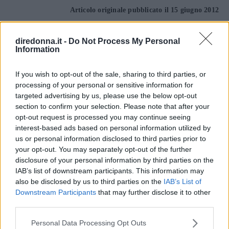
Articolo originale pubblicato il 15 giugno 2012
Seguici anche su Google News!
diredonna.it -
Do Not Process My Personal
Information
ENTRA NEL NOSTRO CANALE
If you wish to opt-out of the sale, sharing to third parties, or
processing of your personal or sensitive information for
CONDIVIDI SU
CONDIVIDI SU
CONDIVIDI SU
FACEBOOK
TWITTER
WHATSAPP
targeted advertising by us, please use the below opt-out
section to confirm your selection. Please note that after your
Ultime News
opt-out request is processed you may continue seeing
interest-based ads based on personal information utilized by
Le 10 più belle frasi dei The Oasis, che ora
us or personal information disclosed to third parties prior to
your opt-out. You may separately opt-out of the further
possiamo tornare a sentire live
disclosure of your personal information by third parties on the
Fatti notare! Le frasi per stati WhatsApp che
IAB’s list of downstream participants. This information may
tutti commenteranno
also be disclosed by us to third parties on the
IAB’s List of
Downstream Participants
that may further disclose it to other
11 frasi di Papa Leone XIV, pronunciate quando
third parties.
era Robert Francis Prevost
Please note that this website/app uses one or more Google
Personal Data Processing Opt Outs
Frasi sulla libertà: le più belle da condividere e