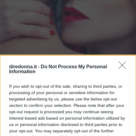
RELAZIONI
diredonna.it -
Do Not Process My Personal
Information
10 Frasi per Sedurre un Uomo e
Lasciarlo Senza Parole
If you wish to opt-out of the sale, sharing to third parties, or
processing of your personal or sensitive information for
targeted advertising by us, please use the below opt-out
Conquistare un uomo che si desidera non è sempre
section to confirm your selection. Please note that after your
semplice: in nostro aiuto vengono però le migliori frasi per
opt-out request is processed you may continue seeing
sedurre un uomo, tutte a sfondo erotico più o meno
interest-based ads based on personal information utilized by
dichiarato.
us or personal information disclosed to third parties prior to
PERDITA DURANGO
your opt-out. You may separately opt-out of the further