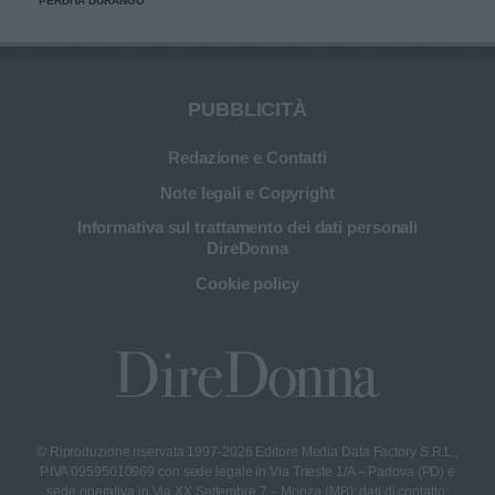
PERDITA DURANGO
PUBBLICITÀ
Redazione e Contatti
Note legali e Copyright
Informativa sul trattamento dei dati personali
DireDonna
Cookie policy
© Riproduzione riservata 1997-2026 Editore Media Data Factory S.R.L.,
P.IVA 09595010969 con sede legale in Via Trieste 1/A – Padova (PD) e
sede operativa in Via XX Settembre 7 – Monza (MB); dati di contatto: