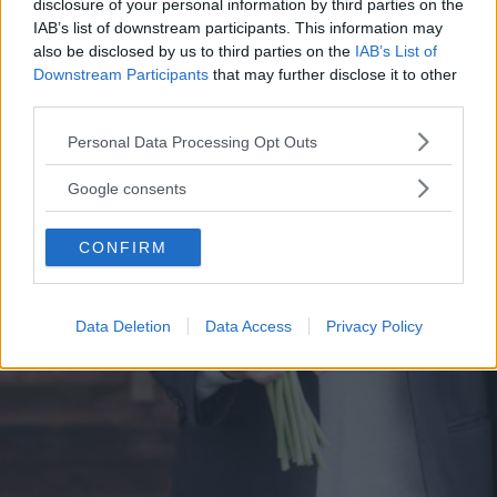
disclosure of your personal information by third parties on the
IAB’s list of downstream participants. This information may
also be disclosed by us to third parties on the
IAB’s List of
Downstream Participants
that may further disclose it to other
third parties.
Please note that this website/app uses one or more Google
Personal Data Processing Opt Outs
services and may gather and store information including but
not limited to your visit or usage behaviour. You may click to
Google consents
grant or deny consent to Google and its third-party tags to
use your data for below specified purposes in below Google
CONFIRM
consent section.
Data Deletion
Data Access
Privacy Policy