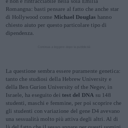
e non è rintracciabile nella sola Emilia
Romangna: basti pensare al fatto che anche star
di Hollywood come
Michael Douglas
hanno
chiesto aiuto per questo particolare tipo di
dipendenza.
Continua a leggere dopo la pubblicità
La questione sembra essere puramente genetica:
tanto che studiosi della Hebrew University e
della Ben Gurion University of the Negev, in
Israele, ha eseguito dei
test del DNA
su 148
studenti, maschi e femmine, per poi scoprire che
gli studenti con variazione del gene D4 avevano
una sessualità molto più attiva degli altri. Al di
là del fatto che il sesso appare per questi uomini