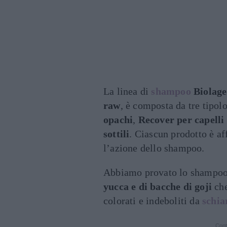
La linea di
shampoo
Biolage
raw
, è composta da tre tipol
opachi
,
Recover per capelli s
sottili
. Ciascun prodotto è af
l’azione dello shampoo.
Abbiamo provato lo shampoo 
yucca e di bacche di goji
che
colorati e indeboliti da
schia
Cont