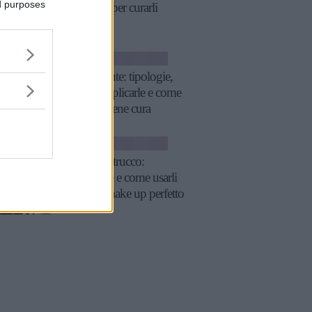
ed purposes
consigli per curarli
ESTETICA
Ciglia finte: tipologie,
come applicarle e come
prendersene cura
MAKE-UP
Pennelli trucco:
tipologie e come usarli
per un make up perfetto