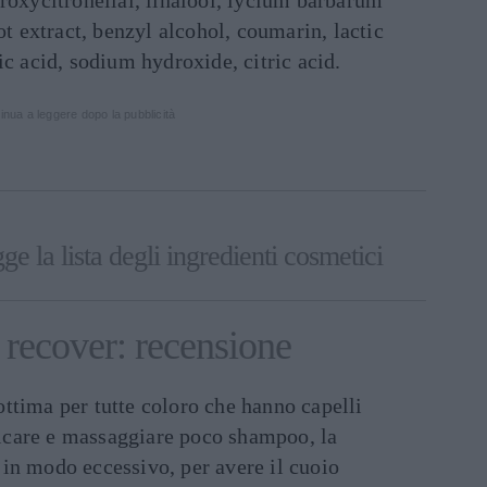
roxycitronellal, linalool, lycium barbarum
ot extract, benzyl alcohol, coumarin, lactic
ic acid, sodium hydroxide, citric acid.
inua a leggere dopo la pubblicità
ge la lista degli ingredienti cosmetici
recover: recensione
ttima per tutte coloro che hanno capelli
plicare e massaggiare poco shampoo, la
in modo eccessivo, per avere il cuoio