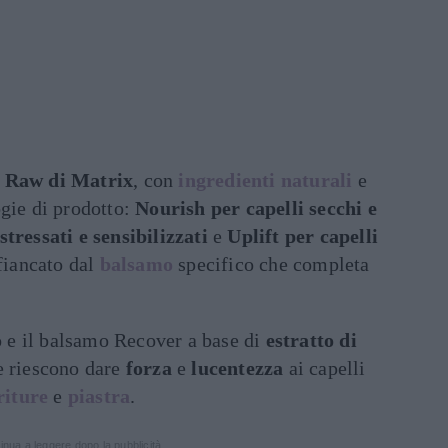
 Raw di Matrix
, con
ingredienti naturali
e
ogie di prodotto:
Nourish per capelli secchi e
tressati e sensibilizzati
e
Uplift per capelli
fiancato dal
balsamo
specifico che completa
e il balsamo Recover a base di
estratto di
 riescono dare
forza
e
lucentezza
ai capelli
riture
e
piastra
.
inua a leggere dopo la pubblicità