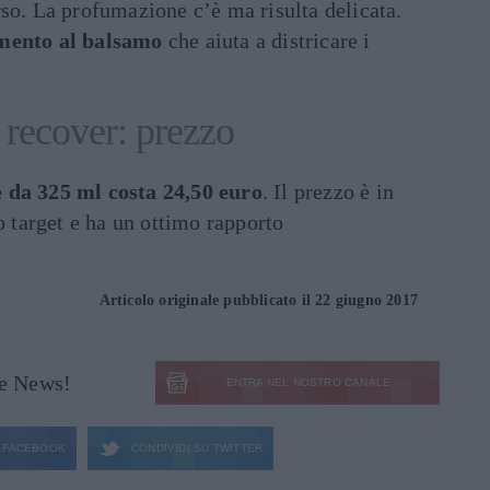
so. La profumazione c’è ma risulta delicata.
amento al balsamo
che aiuta a districare i
recover: prezzo
 da 325 ml costa 24,50 euro
. Il prezzo è in
o target e ha un ottimo rapporto
Articolo originale pubblicato il 22 giugno 2017
le News!
ENTRA NEL NOSTRO CANALE
FACEBOOK
CONDIVIDI SU
TWITTER