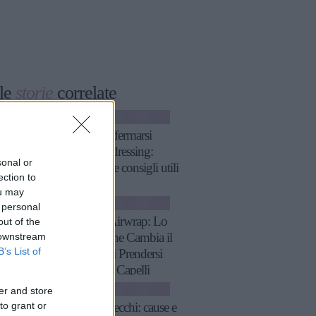
le
storie
correlate
CAPELLI
Come affermarsi
nell’hairdressing:
sonal or
strategie e consigli utili
ection to
ou may
CAPELLI
 personal
Dyson Airwrap: Lo
out of the
 downstream
Styler Che Cambia il
B’s List of
Modo di Prendersi
Cura dei Capelli
CAPELLI
er and store
to grant or
Capelli secchi: cause e