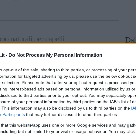
oo naturali per capelli
Dal
it -
Do Not Process My Personal Information
ecover: cosa vuol dire
to opt-out of the sale, sharing to third parties, or processing of your per
formation for targeted advertising by us, please use the below opt-out s
r selection. Please note that after your opt-out request is processed y
eing interest-based ads based on personal information utilized by us or
ologica, realizzata con
prodotti naturali
ed
disclosed to third parties prior to your opt-out. You may separately opt-
losure of your personal information by third parties on the IAB’s list of
. This information may also be disclosed by us to third parties on the
IA
Participants
that may further disclose it to other third parties.
i ingredienti di origine naturale;
 that this website/app uses one or more Google services and may gath
 fino al 99%;
including but not limited to your visit or usage behaviour. You may click 