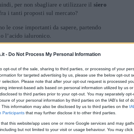
indi, per non sbagliare e utilizzare il
siero
 fra i tanti proposti sul mercato?
no le cose importanti da sapere, partendo
o l’acido ialuronico.
o: cos’è?
it -
Do Not Process My Personal Information
complicate spiegazioni chimiche, l’acido
to opt-out of the sale, sharing to third parties, or processing of your per
formation for targeted advertising by us, please use the below opt-out s
semplicemente come HA, è, come il collagene,
r selection. Please note that after your opt-out request is processed y
presente nel nostro organismo
, ad alta
eing interest-based ads based on personal information utilized by us or
to principale di trattenere l’umidità.
disclosed to third parties prior to your opt-out. You may separately opt-
losure of your personal information by third parties on the IAB’s list of
. This information may also be disclosed by us to third parties on the
IA
ci, lubrifica naturalmente gli occhi e le
Participants
that may further disclose it to other third parties.
sare del tempo, la sua produzione cessa,
 that this website/app uses one or more Google services and may gath
 si “asciughi” e, quindi, campo libero
including but not limited to your visit or usage behaviour. You may click 
ni del tempo.