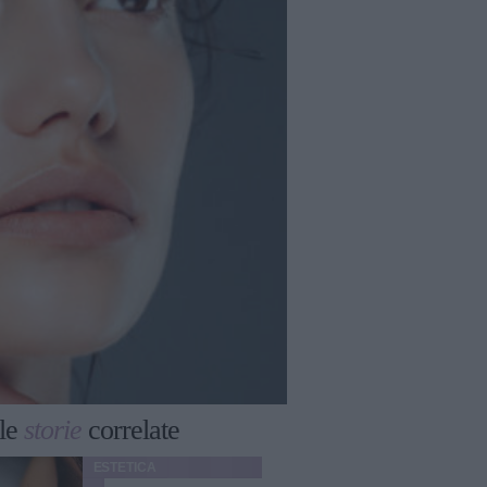
le
storie
correlate
ESTETICA