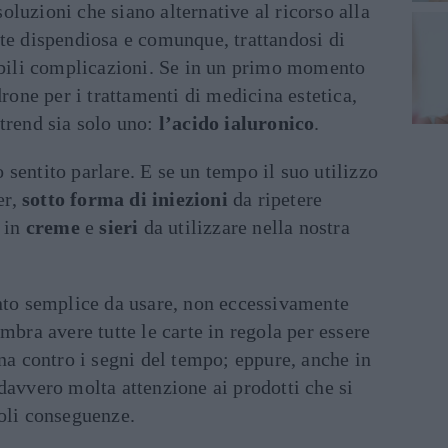
luzioni che siano alternative al ricorso alla
nte dispendiosa e comunque, trattandosi di
sibili complicazioni. Se in un primo momento
drone per i trattamenti di medicina estetica,
trend sia solo uno:
l’acido ialuronico
.
sentito parlare. E se un tempo il suo utilizzo
er,
sotto forma di iniezioni
da ripetere
a in
creme
e
sieri
da utilizzare nella nostra
anto semplice da usare, non eccessivamente
mbra avere tutte le carte in regola per essere
nna contro i segni del tempo; eppure, anche in
davvero molta attenzione ai prodotti che si
voli conseguenze.