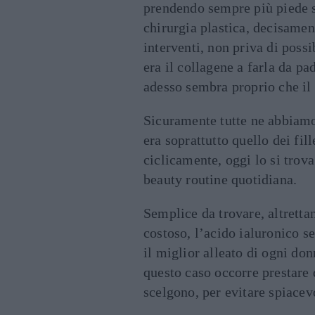
prendendo sempre più piede so
chirurgia plastica, decisame
interventi, non priva di pos
era il collagene a farla da pa
adesso sembra proprio che il 
Sicuramente tutte ne abbiamo 
era soprattutto quello dei fill
ciclicamente, oggi lo si trov
beauty routine quotidiana.
Semplice da trovare, altrett
costoso, l’acido ialuronico se
il miglior alleato di ogni do
questo caso occorre prestare 
scelgono, per evitare spiace