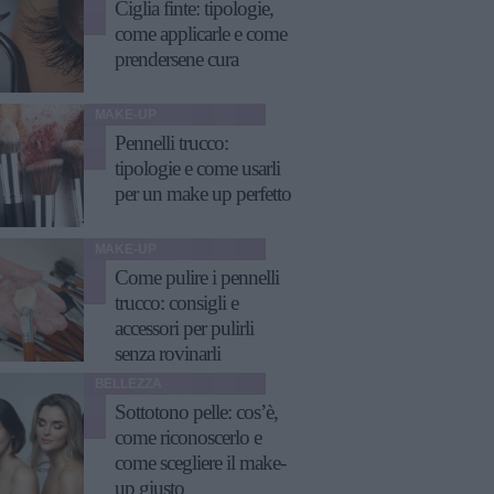
Ciglia finte: tipologie,
come applicarle e come
prendersene cura
MAKE-UP
Pennelli trucco:
tipologie e come usarli
per un make up perfetto
MAKE-UP
Come pulire i pennelli
trucco: consigli e
accessori per pulirli
senza rovinarli
BELLEZZA
Sottotono pelle: cos’è,
come riconoscerlo e
come scegliere il make-
up giusto