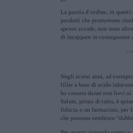
La parola d’ordine, in questi 
prodotti che promettono risul
spesso accade, non sono altro 
di incappare in conseguenze a
Cont
Negli scorsi anni, ad esempio
filler a base di acido ialuron
ha causato danni non lievi ai
Salute, prima di tutto, è quin
fiducia o un farmacista, per f
che possono sembrare “dubbie”
Per quanto riguarda crema o