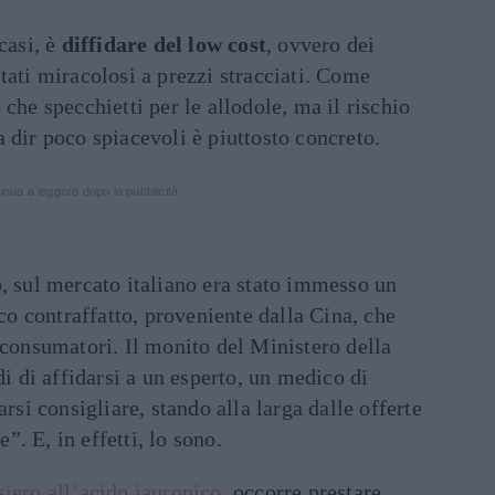
casi, è
diffidare del low cost
, ovvero dei
tati miracolosi a prezzi stracciati. Come
che specchietti per le allodole, ma il rischio
 dir poco spiacevoli è piuttosto concreto.
inua a leggere dopo la pubblicità
, sul mercato italiano era stato immesso un
ico contraffatto, proveniente dalla Cina, che
 consumatori. Il monito del Ministero della
di di affidarsi a un esperto, un medico di
arsi consigliare, stando alla larga dalle offerte
. E, in effetti, lo sono.
siero all’acido iauronico
, occorre prestare