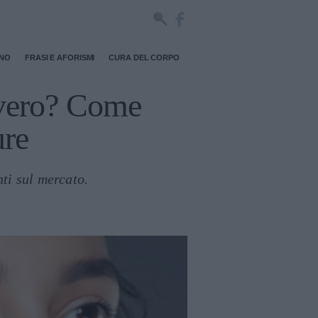
RNO
FRASI E AFORISMI
CURA DEL CORPO
vvero? Come
ure
nti sul mercato.