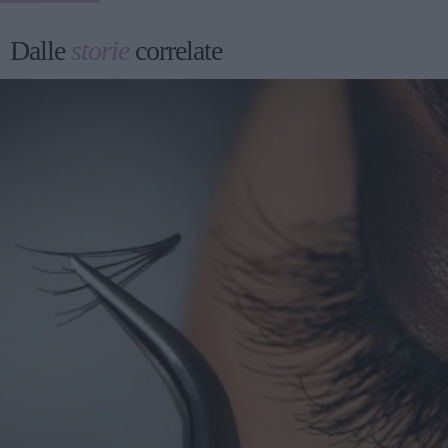
Dalle
storie
correlate