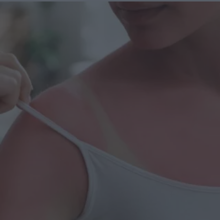
rapido che non trasformi l’area in un campo di battaglia.
Qui entra in gioco una distinzione utile, quasi terapeutica:
brufolo con testa bianca già formata, brufolo infiammato e
profondo, oppure micro-comedone che sta solo
“annunciando” la sua presenza. I cerotti funzionano
meglio quando c’è qualcosa da assorbire o proteggere,
cioè quando la lesione è superficiale o quando vuoi evitare
sfregamenti, mani curiose, telefono appoggiato sulla
guancia e quella frangia che sembra sempre un po’ troppo
entusiasta di toccare proprio lì. Se invece senti un nodulo
doloroso sotto pelle, il cerotto può aiutare come barriera,
ma non è la bacchetta magica: lì servono calma, routine
gentile e, se succede spesso, una chiacchierata con un
dermatologo. Come funzionano davvero i pimple patch (e
perché non sono tutti uguali) Il cuore della faccenda è
l’idrocolloide, un materiale che crea un ambiente protetto e
può assorbire i fluidi, riducendo il rischio di toccare e
traumatizzare la zona. Tradotto in vita reale: meno
crosticine strappate “per sbaglio”, meno arrossamenti che
durano giorni, più possibilità che la pelle faccia il suo