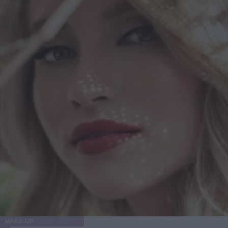
sono la parentesi pragmatica: li usi quando c’è un brufolo
che vuoi proteggere e gestire, senza trasformare la pelle in
un progetto di restauro. Se ti piace esplorare la skincare
coreana e i suoi accessori intelligenti, trovi spesso selezioni
ampie e aggiornate anche su Little Wonderland, ma la
regola d’oro resta la stessa: scegli in base al momento della
tua pelle, non in base al panico del momento. E quando
tutto sembra andare storto, ricordati la cosa più terrestre di
tutte: la pelle non ama la fretta. Ama i gesti piccoli,
ripetuti, e quel minimo di gentilezza che, stranamente, è
anche la strategia più efficace. Articolo con contenuto
promozionale
MAKE-UP