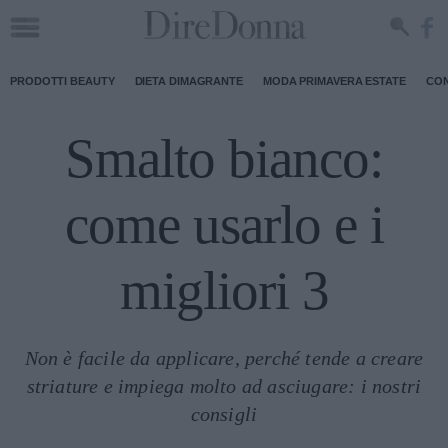
PRODOTTI BEAUTY
DIETA DIMAGRANTE
MODA PRIMAVERA ESTATE
CON
Smalto bianco:
come usarlo e i
migliori 3
Non è facile da applicare, perché tende a creare
striature e impiega molto ad asciugare: i nostri
consigli