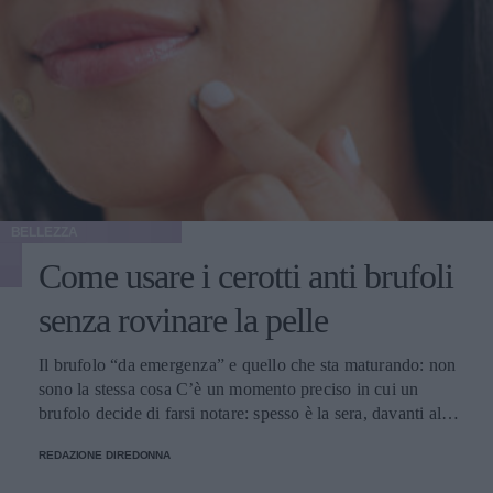
BELLEZZA
Come usare i cerotti anti brufoli
senza rovinare la pelle
Il brufolo “da emergenza” e quello che sta maturando: non
sono la stessa cosa C’è un momento preciso in cui un
brufolo decide di farsi notare: spesso è la sera, davanti allo
specchio del bagno, con la luce impietosa che sembra
REDAZIONE DIREDONNA
progettata per mettere in risalto ogni micro-rilievo. Il primo
istinto è schiacciarlo, il secondo è cercare un rimedio