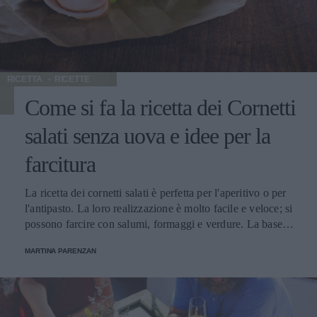
RICETTA
RICETTE
Come si fa la ricetta dei Cornetti
salati senza uova e idee per la
farcitura
La ricetta dei cornetti salati è perfetta per l'aperitivo o per
l'antipasto. La loro realizzazione è molto facile e veloce; si
possono farcire con salumi, formaggi e verdure. La base di
questi cornetti è composta da formaggio cremoso, burro,
MARTINA PARENZAN
farina e si fanno senza uova, per questo sono perfetti da
servire a chi è intollerante a questo ingrediente. Una volta
farciti, i cornetti salati andranno cotti in forno ad altissima
temperature, così facendo si sfoglieranno ricordando il più