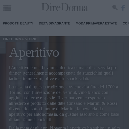
PRODOTTI BEAUTY
DIETA DIMAGRANTE
MODA PRIMAVERA ESTATE
CON
DIREDONNA STORIE
Aperitivo
L’
aperitivo
è una bevanda alcolica o analcolica servita pre
dinner, generalmente accompagnata da stuzzichini quali
tartine, tramezzini, olive e altri snack salati.
La nascita di questa tradizione avviene alla fine del 1700 a
Torino, con l’invenzione del vermut, vino bianco con
aggiunta di erbe e spezie. Il vermut venne esportato
all’estero e prodotto dalle ditte Cinzano e Martini & Rossi
divenendo, sotto il nome di Martini, la bevanda da
aperitivo per antonomasia, da gustare assoluto o come base
di tanti famosi cocktail.
Dalla metà degli anni Novanta l’aperitivo ha subito un salto