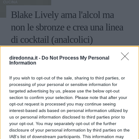
CUCINA
Blake Lively ama l'alcol ma
non le sbronze e crea una linea
di cocktail (analcolici)
All’attrice non piacciono gli effetti dell’alcol, ma adora i
diredonna.it -
Do Not Process My Personal
party e il sapore dei cocktail. Ecco la sua soluzione per
Information
non sentirsi in disparte alle feste mondane.
If you wish to opt-out of the sale, sharing to third parties, or
EMMA PIETRAROSA
processing of your personal or sensitive information for
targeted advertising by us, please use the below opt-out
section to confirm your selection. Please note that after your
opt-out request is processed you may continue seeing
interest-based ads based on personal information utilized by
us or personal information disclosed to third parties prior to
your opt-out. You may separately opt-out of the further
disclosure of your personal information by third parties on the
IAB’s list of downstream participants. This information may