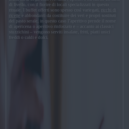
di livello, con il fiorire di locali specializzati in questo
rituale. I buffet offerti sono spesso così variegati,
ricchi di
ricette
e abbondanti da costituire dei veri e propri sostituti
del pasto serale, in questo caso l’aperitivo prende il nome
di apericena o aperitivo rinforzato e – accanto ai classici
stuzzichini – vengono serviti insalate, fritti, piatti unici
freddi o caldi e dolci.