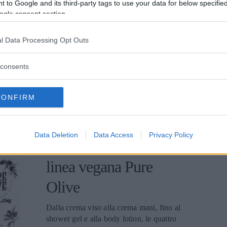
 to Google and its third-party tags to use your data for below specifi
ogle consent section.
Pranzare o cenare nella città partenopea
senza spendere una fortuna si può: basta
l Data Processing Opt Outs
seguire i nostri consigli.
IRENE DE ROSSI
consents
CONFIRM
BELLEZZA
Data Deletion
Data Access
Privacy Policy
Cien di Lidl: arriva la
linea vegana Pure
Olive
Dalla crema viso alla crema mani, fino al
shower gel e alla body lotion, le quattro