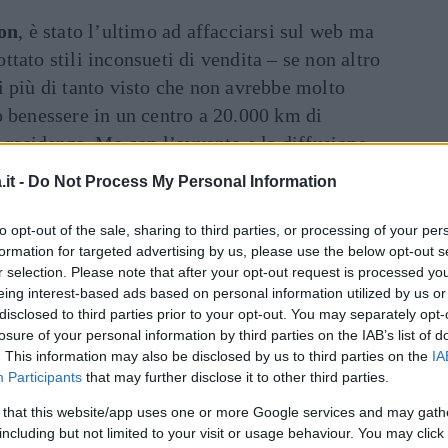
on
, è stato l’ultimo ad affacciarsi sul web ma
tato stili inconsueti di vendita – se non altro
i più di tanto visto che non avrebbe molto
o benessere in un centro a 20.000 km di
e residenza. Ma con l’avvento e la diffusione
 nati occasionali
pacchetti low cost
it -
Do Not Process My Personal Information
ome Groupon o addirittura
centri benessere e
to opt-out of the sale, sharing to third parties, or processing of your per
formation for targeted advertising by us, please use the below opt-out s
r selection. Please note that after your opt-out request is processed y
r trovare offerte convenienti con un rapporto
eing interest-based ads based on personal information utilized by us or
le personali esigenze.
disclosed to third parties prior to your opt-out. You may separately opt-
losure of your personal information by third parties on the IAB’s list of
. This information may also be disclosed by us to third parties on the
IA
TEMPO LIBERO
Participants
that may further disclose it to other third parties.
Dove mangiare a
 that this website/app uses one or more Google services and may gath
including but not limited to your visit or usage behaviour. You may click 
Napoli spendendo poco