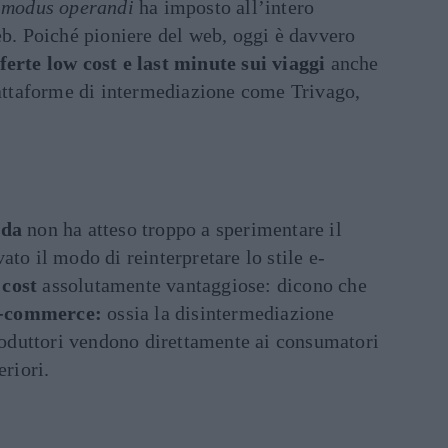
o
modus operandi
ha imposto all’intero
eb. Poiché pioniere del web, oggi è davvero
ferte low cost e last minute sui viaggi
anche
iattaforme di intermediazione come Trivago,
oda
non ha atteso troppo a sperimentare il
to il modo di reinterpretare lo stile e-
 cost
assolutamente vantaggiose: dicono che
-commerce:
ossia la disintermediazione
produttori vendono direttamente ai consumatori
eriori.