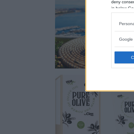
deny consent
in below Go
Persona
Google 